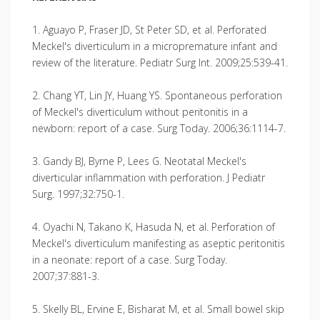
1. Aguayo P, Fraser JD, St Peter SD, et al. Perforated
Meckel's diverticulum in a micropremature infant and
review of the literature. Pediatr Surg Int. 2009;25:539-41.
2. Chang YT, Lin JY, Huang YS. Spontaneous perforation
of Meckel's diverticulum without peritonitis in a
newborn: report of a case. Surg Today. 2006;36:1114-7.
3. Gandy BJ, Byrne P, Lees G. Neotatal Meckel's
diverticular inflammation with perforation. J Pediatr
Surg. 1997;32:750-1.
4. Oyachi N, Takano K, Hasuda N, et al. Perforation of
Meckel's diverticulum manifesting as aseptic peritonitis
in a neonate: report of a case. Surg Today.
2007;37:881-3.
5. Skelly BL, Ervine E, Bisharat M, et al. Small bowel skip