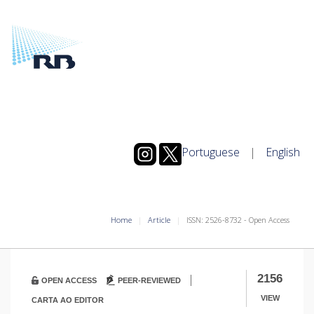
Portuguese
|
English
Home
Article
ISSN: 2526-8732 - Open Access
|
2156
OPEN ACCESS
PEER-REVIEWED
VIEW
CARTA AO EDITOR