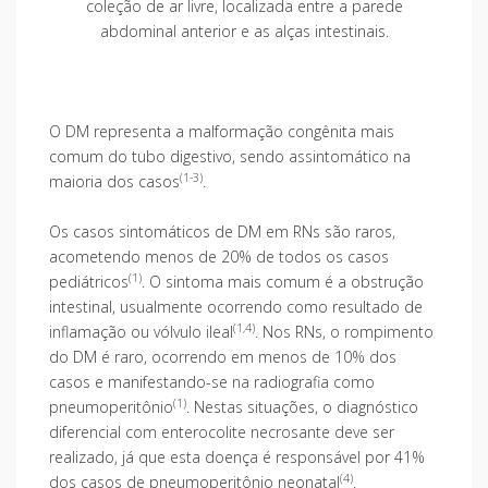
coleção de ar livre, localizada entre a parede
abdominal anterior e as alças intestinais.
O DM representa a malformação congênita mais
comum do tubo digestivo, sendo assintomático na
(1-3)
maioria dos casos
.
Os casos sintomáticos de DM em RNs são raros,
acometendo menos de 20% de todos os casos
(1)
pediátricos
. O sintoma mais comum é a obstrução
intestinal, usualmente ocorrendo como resultado de
(1,4)
inflamação ou vólvulo ileal
. Nos RNs, o rompimento
do DM é raro, ocorrendo em menos de 10% dos
casos e manifestando-se na radiografia como
(1)
pneumoperitônio
. Nestas situações, o diagnóstico
diferencial com enterocolite necrosante deve ser
realizado, já que esta doença é responsável por 41%
(4)
dos casos de pneumoperitônio neonatal
.