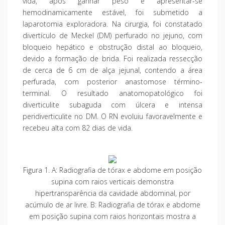
vida, após ganhar peso e apresentar-se
hemodinamicamente estável, foi submetido a
laparotomia exploradora. Na cirurgia, foi constatado
divertículo de Meckel (DM) perfurado no jejuno, com
bloqueio hepático e obstrução distal ao bloqueio,
devido a formação de brida. Foi realizada ressecção
de cerca de 6 cm de alça jejunal, contendo a área
perfurada, com posterior anastomose término-
terminal. O resultado anatomopatológico foi
diverticulite subaguda com úlcera e intensa
peridiverticulite no DM. O RN evoluiu favoravelmente e
recebeu alta com 82 dias de vida.
Figura 1. A: Radiografia de tórax e abdome em posição
supina com raios verticais demonstra
hipertransparência da cavidade abdominal, por
acúmulo de ar livre. B: Radiografia de tórax e abdome
em posição supina com raios horizontais mostra a