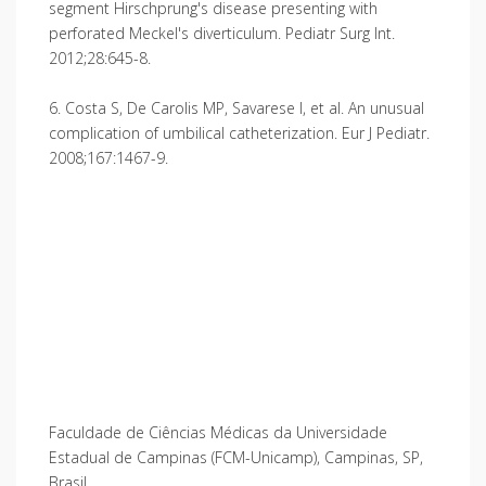
segment Hirschprung's disease presenting with
perforated Meckel's diverticulum. Pediatr Surg Int.
2012;28:645-8.
6. Costa S, De Carolis MP, Savarese I, et al. An unusual
complication of umbilical catheterization. Eur J Pediatr.
2008;167:1467-9.
Faculdade de Ciências Médicas da Universidade
Estadual de Campinas (FCM-Unicamp), Campinas, SP,
Brasil