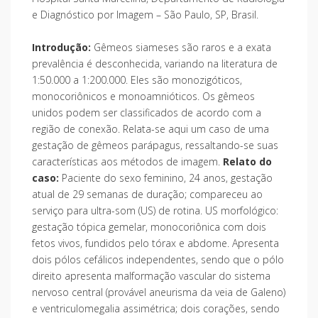
e Diagnóstico por Imagem – São Paulo, SP, Brasil.
Introdução:
Gêmeos siameses são raros e a exata
prevalência é desconhecida, variando na literatura de
1:50.000 a 1:200.000. Eles são monozigóticos,
monocoriônicos e monoamnióticos. Os gêmeos
unidos podem ser classificados de acordo com a
região de conexão. Relata-se aqui um caso de uma
gestação de gêmeos parápagus, ressaltando-se suas
características aos métodos de imagem.
Relato do
caso:
Paciente do sexo feminino, 24 anos, gestação
atual de 29 semanas de duração; compareceu ao
serviço para ultra-som (US) de rotina. US morfológico:
gestação tópica gemelar, monocoriônica com dois
fetos vivos, fundidos pelo tórax e abdome. Apresenta
dois pólos cefálicos independentes, sendo que o pólo
direito apresenta malformação vascular do sistema
nervoso central (provável aneurisma da veia de Galeno)
e ventriculomegalia assimétrica; dois corações, sendo