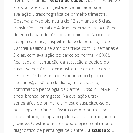
literatura mundial.
Relato de casos:
Caso 1
– A.Y.N., 29
anos, amarela, primigesta, encaminhada para
avaliação ultrasonográfica de primeiro trimestre.
Observaram-se biometria de 12 semanas e 5 dias,
translucência nucal de 4,3mm, edema de subcutâneo,
defeito da parede tóraco-abdominal, onfalocele e
ectopia cardíaca, suspeitandose de pentalogia de
Cantrell. Realizou-se amniocentese com 16 semanas e
3 dias, com avaliação do cariótipo normal (46,XX ).
Realizada a interrupção da gestação a pedido do
casal. Na necrópsia demonstrou-se ectopia cordis,
sem pericárdio e onfalocele (contendo fígado e
intestinos), ausência de diafragma e esterno,
confirmando pentalogia de Cantrell.
Caso 2
– M.R.P., 27
anos, branca, primigesta. Na avaliação ultra-
sonográfica do primeiro trimestre suspeitou-se de
pentalogia de Cantrell. Assim como o outro caso
apresentado, foi optado pelo casal a interrupção da
gravidez. O estudo anatomopatológico confirmou o
diagnóstico de pentalogia de Cantrell.
Discussão:
O