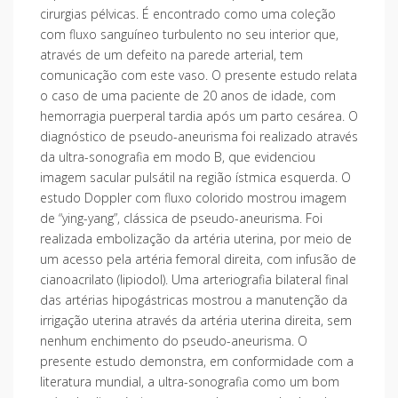
cirurgias pélvicas. É encontrado como uma coleção
com fluxo sanguíneo turbulento no seu interior que,
através de um defeito na parede arterial, tem
comunicação com este vaso. O presente estudo relata
o caso de uma paciente de 20 anos de idade, com
hemorragia puerperal tardia após um parto cesárea. O
diagnóstico de pseudo-aneurisma foi realizado através
da ultra-sonografia em modo B, que evidenciou
imagem sacular pulsátil na região ístmica esquerda. O
estudo Doppler com fluxo colorido mostrou imagem
de “ying-yang”, clássica de pseudo-aneurisma. Foi
realizada embolização da artéria uterina, por meio de
um acesso pela artéria femoral direita, com infusão de
cianoacrilato (lipiodol). Uma arteriografia bilateral final
das artérias hipogástricas mostrou a manutenção da
irrigação uterina através da artéria uterina direita, sem
nenhum enchimento do pseudo-aneurisma. O
presente estudo demonstra, em conformidade com a
literatura mundial, a ultra-sonografia como um bom