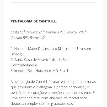
PENTALOGIA DE CANTRELL.
1
1
1
2
Costa CC
; Mourão LF
; Martinelli PL
; Silva GHRNT
;
3
3
Ceccato BP
; Barroso R
.
1. Hospital Mater Dei/Instituto Mineiro de Ultra-som
(Imede)
2. Santa Casa de Misericórdia de Belo
Horizonte/Imede
3. Imede – Belo Horizonte, MG, Brasil.
A pentalogia de Cantrell é caracterizada por anomalias
que envolvem o diafragma, a parede abdominal, o
pericárdio, o coração e a porção caudal do esterno. É
uma entidade rara, com alta taxa de mortalidade
devido à complexidade e gravidade das