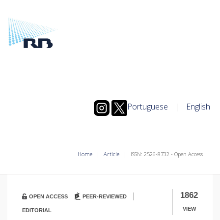
Portuguese
|
English
Home
Article
ISSN: 2526-8732 - Open Access
|
1862
OPEN ACCESS
PEER-REVIEWED
VIEW
EDITORIAL