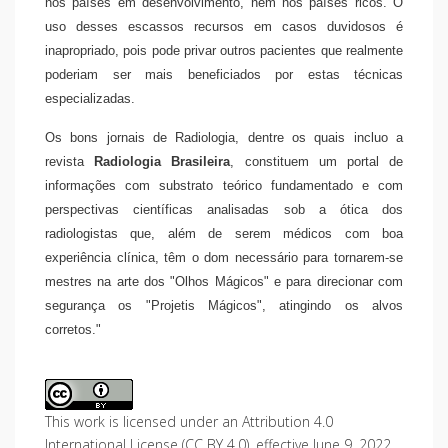
nos países em desenvolvimento, nem nos países ricos. O
uso desses escassos recursos em casos duvidosos é
inapropriado, pois pode privar outros pacientes que realmente
poderiam ser mais beneficiados por estas técnicas
especializadas.
Os bons jornais de Radiologia, dentre os quais incluo a
revista
Radiologia Brasileira
, constituem um portal de
informações com substrato teórico fundamentado e com
perspectivas científicas analisadas sob a ótica dos
radiologistas que, além de serem médicos com boa
experiência clínica, têm o dom necessário para tornarem-se
mestres na arte dos "Olhos Mágicos" e para direcionar com
segurança os "Projetis Mágicos", atingindo os alvos
corretos."
This work is licensed under an Attribution 4.0
International License (CC BY 4.0), effective June 9, 2022.