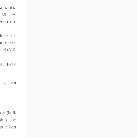
sonância
-MRI. As
rença em
cluindo o
 aumento
CLH (AUC
az para
tico por
on (MRI-
plore the
and liver