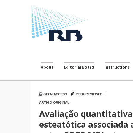
About
Editorial Board
Instructions
|
OPEN ACCESS
PEER-REVIEWED
ARTIGO ORIGINAL
Avaliação quantitativ
esteatótica associada 