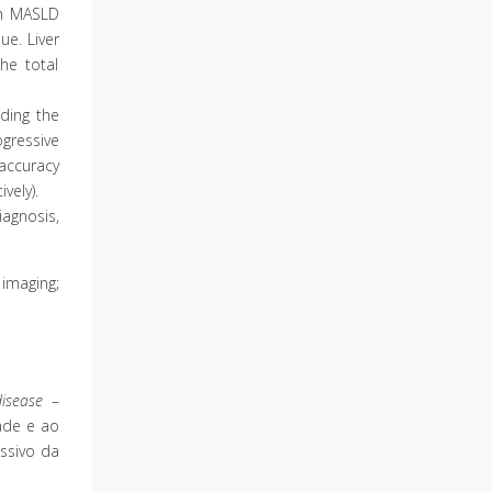
ith MASLD
ue. Liver
he total
ding the
ogressive
 accuracy
vely).
agnosis,
maging;
disease
–
ade e ao
ssivo da