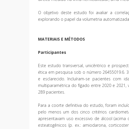
O objetivo deste estudo foi avaliar a corr
explorando o papel da volumetria automatizad
MATERIAIS E MÉTODOS
Participantes
Este estudo transversal, unicêntrico e prospec
ética em pesquisa sob o número 26455019.6. 30
e esclarecido. Incluíram-se pacientes com 
multiparamétrica do fígado entre 2020 e 2021,
289 pacientes.
Para a coorte definitiva do estudo, foram incl
pelo menos um dos cinco critérios cardiomet
apresentavam uso excessivo de álcool (acima 
esteatogênicos (p. ex.: amiodarona, corticost