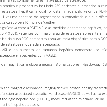
ferramentas complementares na avaliação da esteatose.
nicêntrico e prospectivo incluindo 289 pacientes submetidos a res
 esteatose hepática, a qual foi determinada pelo valor de PDFF
LH, volume hepático de segmentação automatizada e a sua dife
, calculado pela fórmula de Vauthey.
significativa entre a PDFF-MRI e as medidas de tamanho hepático, in
8;
p
< 0,001). Pacientes com maior grau de esteatose apresentaram
nálise da curva ROC demonstrou boa acurácia diagnóstica para o DC
ção de esteatose moderada a acentuada.
F-MRI e do aumento do tamanho hepático demonstrou-se efic
a esteatose em pacientes com MASLD.
ia magnética multiparamétrica; Biomarcadores; Fígado/diagnós
n the magnetic resonance imaging-derived proton density fat fracti
ysfunction-associated steatotic liver disease (MASLD), as well as to ex
 the right hepatic lobe (CCDHL), measured at the midclavicular line, 
ent of hepatic steatosis.