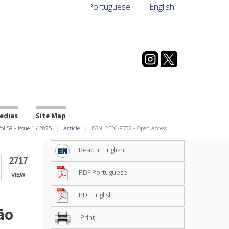
Portuguese
|
English
edias
Site Map
ol.58
-
Issue
1
/
2025
Article
ISSN: 2526-8732 - Open Access
Read in English
2717
PDF Portuguese
VIEW
PDF English
ão
Print