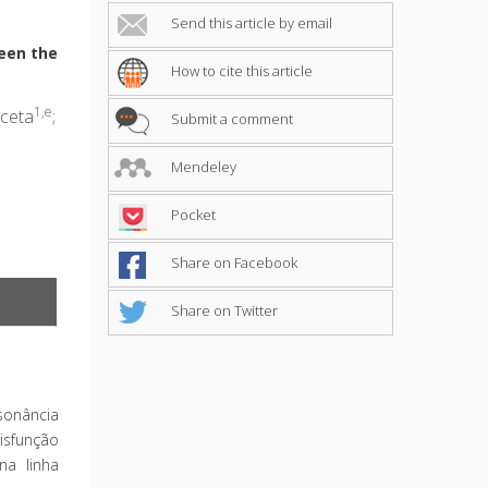
Send this article by email
ween the
How to cite this article
1,e
nceta
;
Submit a comment
Mendeley
Pocket
Share on Facebook
Share on Twitter
sonância
isfunção
na linha