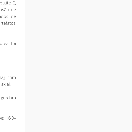
patite C,
lusão de
dados de
rtefatos
órea foi
ha), com
axial.
 gordura
e; 16,3–