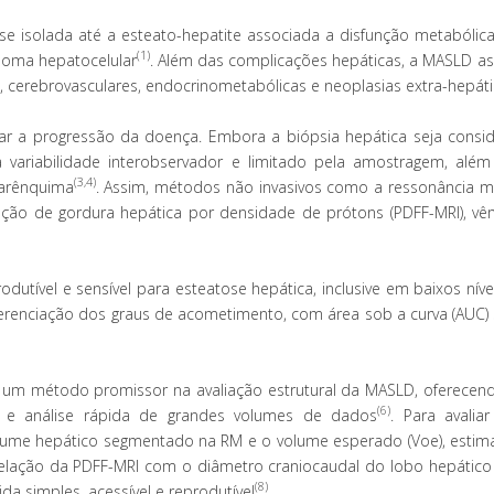
se isolada até a esteato-hepatite associada a disfunção metabólica
(1)
inoma hepatocelular
. Além das complicações hepáticas, a MASLD as
 cerebrovasculares, endocrinometabólicas e neoplasias extra-hepát
tar a progressão da doença. Embora a biópsia hepática seja consi
 variabilidade interobservador e limitado pela amostragem, alé
(3,4)
arênquima
. Assim, métodos não invasivos como a ressonância m
ração de gordura hepática por densidade de prótons (PDFF-MRI), v
dutível e sensível para esteatose hepática, inclusive em baixos níve
ferenciação dos graus de acometimento, com área sob a curva (AUC) 
a um método promissor na avaliação estrutural da MASLD, oferecen
(6)
or e análise rápida de grandes volumes de dados
. Para avaliar
 volume hepático segmentado na RM e o volume esperado (Voe), estim
relação da PDFF-MRI com o diâmetro craniocaudal do lobo hepático
(8)
da simples, acessível e reprodutível
.