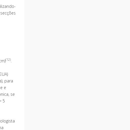
lizando-
ssecções
(12)
cm)
.
 EUA)
), para
de e
nica, se
> 5
ologista
ma