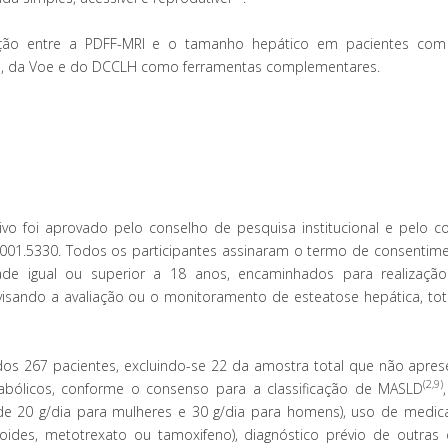
elação entre a PDFF-MRI e o tamanho hepático em pacientes co
a, da Voe e do DCCLH como ferramentas complementares.
tivo foi aprovado pelo conselho de pesquisa institucional e pelo c
01.5330. Todos os participantes assinaram o termo de consentimen
idade igual ou superior a 18 anos, encaminhados para realizaç
 visando a avaliação ou o monitoramento de esteatose hepática, tot
uídos 267 pacientes, excluindo-se 22 da amostra total que não apre
(2,9)
abólicos, conforme o consenso para a classificação de MASLD
de 20 g/dia para mulheres e 30 g/dia para homens), uso de medi
eroides, metotrexato ou tamoxifeno), diagnóstico prévio de outras