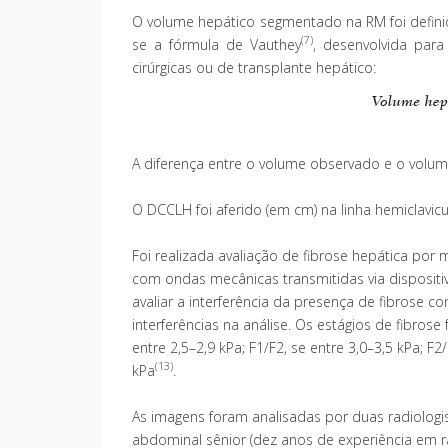
O volume hepático segmentado na RM foi defini
(7)
se a fórmula de Vauthey
, desenvolvida par
cirúrgicas ou de transplante hepático:
A diferença entre o volume observado e o vol
O DCCLH foi aferido (em cm) na linha hemiclavic
Foi realizada avaliação de fibrose hepática por 
com ondas mecânicas transmitidas via dispositiv
avaliar a interferência da presença de fibrose c
interferências na análise. Os estágios de fibros
entre 2,5–2,9 kPa; F1/F2, se entre 3,0–3,5 kPa; F2/
(13)
kPa
.
As imagens foram analisadas por duas radiolog
abdominal sênior (dez anos de experiência em r