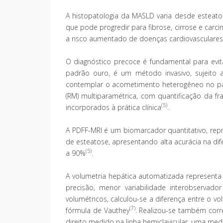
A histopatologia da MASLD varia desde esteato
que pode progredir para fibrose, cirrose e carc
a risco aumentado de doenças cardiovasculares,
O diagnóstico precoce é fundamental para evi
padrão ouro, é um método invasivo, sujeito a
contemplar o acometimento heterogêneo no p
(RM) multiparamétrica, com quantificação da f
(5)
incorporados à prática clínica
.
A PDFF-MRI é um biomarcador quantitativo, repro
de esteatose, apresentando alta acurácia na di
(5)
a 90%
.
A volumetria hepática automatizada represent
precisão, menor variabilidade interobservad
volumétricos, calculou-se a diferença entre o
(7)
fórmula de Vauthey
. Realizou-se também cor
direito medido na linha hemiclavicular, uma medi