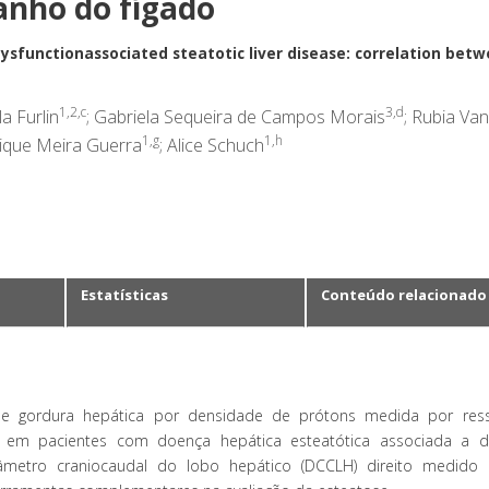
anho do fígado
ysfunctionassociated steatotic liver disease: correlation bet
1,2,c
3,d
la Furlin
; Gabriela Sequeira de Campos Morais
; Rubia Va
1,g
1,h
rique Meira Guerra
; Alice Schuch
Estatísticas
Conteúdo relacionado
 de gordura hepática por densidade de prótons medida por res
 em pacientes com doença hepática esteatótica associada a d
âmetro craniocaudal do lobo hepático (DCCLH) direito medido 