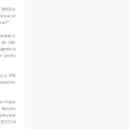
 (MASH),
socia-se
(2)
icas
.
derada o
m de não
agnética
êm sendo
is (≥ 5%)
superior
do maior
 desvios
ada pela
 (DCCLH)