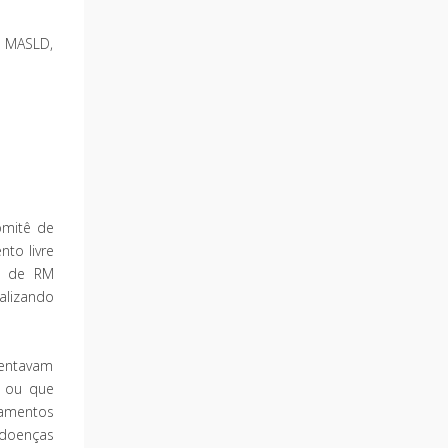
m MASLD,
omitê de
to livre
ão de RM
alizando
sentavam
, ou que
camentos
 doenças