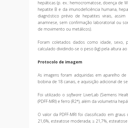
hepáticas (p. ex.: hemocromatose, doença de Wilso
hepatite B e da imunodeficiência humana, hepa
diagnóstico prévio de hepatites virais, as
anamnese, sem confirmação laboratorial ou sor
de movimento ou metálicos).
Foram coletados dados como idade, sexo, pe
calculado dividindo-se o peso (kg) pela altura 
Protocolo de imagem
As imagens foram adquiridas em aparelho de 1
bobina de 18 canais, e aquisição adicional de s
Foi utilizado o
software
LiverLab (Siemens Heal
(PDFF-MRI) e ferro (R2*), além da volumetria hep
O valor da PDFF-MRI foi classificado em graus 
21,6%, esteatose moderada; ≥ 21,7%, esteatos