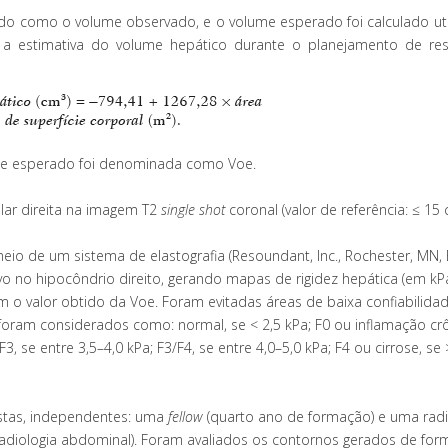
do como o volume observado, e o volume esperado foi calculado uti
a a estimativa do volume hepático durante o planejamento de re
ume esperado foi denominada como Voe.
ular direita na imagem T2
single shot
coronal (valor de referência: ≤ 15 
meio de um sistema de elastografia (Resoundant, Inc., Rochester, MN,
o no hipocôndrio direito, gerando mapas de rigidez hepática (em kPa
om o valor obtido da Voe. Foram evitadas áreas de baixa confiabilida
e foram considerados como: normal, se < 2,5 kPa; F0 ou inflamação crô
F3, se entre 3,5–4,0 kPa; F3/F4, se entre 4,0–5,0 kPa; F4 ou cirrose, se 
istas, independentes: uma
fellow
(quarto ano de formação) e uma radi
adiologia abdominal). Foram avaliados os contornos gerados de for