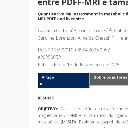
entre PDFF-MRI e tam
Quantitative MRI assessment in metabolic d
MRI-PDFF and liver size
1,a
1,b
Gabriela Carboni
; Louise Torres
; Gabrie
1,4,f
Caroline Lorenzoni Almeida Ghezzi
; Hen
DOI: 10.1590/0100-3984.2025.0052
e20250052
Publicado em: 13 de Novembro de 2025
Artigo
Sobre os autores
RESUMO
OBJETIVO:
Avaliar a relação entre a fração
magnética (PDFFMRI) e o tamanho do fígado
metabólica (MASLD). Explorar o papel do di