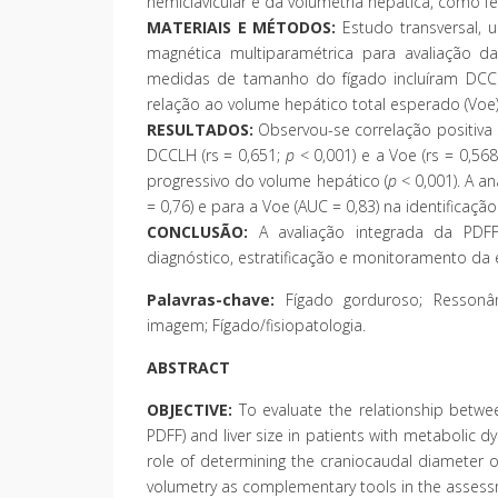
hemiclavicular e da volumetria hepática, como 
MATERIAIS E MÉTODOS:
Estudo transversal, u
magnética multiparamétrica para avaliação da
medidas de tamanho do fígado incluíram DCC
relação ao volume hepático total esperado (Voe)
RESULTADOS:
Observou-se correlação positiva 
DCCLH (rs = 0,651;
p
< 0,001) e a Voe (rs = 0,56
progressivo do volume hepático (
p
< 0,001). A a
= 0,76) e para a Voe (AUC = 0,83) na identifica
CONCLUSÃO:
A avaliação integrada da PDF
diagnóstico, estratificação e monitoramento d
Palavras-chave:
Fígado gorduroso; Ressonânc
imagem; Fígado/fisiopatologia.
ABSTRACT
OBJECTIVE:
To evaluate the relationship betwee
PDFF) and liver size in patients with metabolic d
role of determining the craniocaudal diameter of
volumetry as complementary tools in the assessm