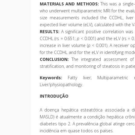
MATERIALS AND METHODS:
This was a single-
who underwent multiparametric MRI for the evalua
size measurements included the CCDHL, liver
expected liver volume (eLV), calculated with the 
RESULTS:
A significant positive correlation wa
CCDHL (rs = 0.651;
p
< 0.001) and the eLV (rs = 0
increase in liver volume (
p
< 0.001). A receiver o
for the CCDHL and for the eLV in identifying mode
CONCLUSION:
The integrated assessment of t
stratification, and monitoring of steatosis in pat
Keywords:
Fatty liver; Multiparametric m
Liver/physiopathology.
INTRODUÇÃO
A doença hepática esteatótica associada a di
MASLD) é atualmente a condição hepática crôn
diabetes tipo 2. A prevalência global atinge ce
incidência em quase todos os países.