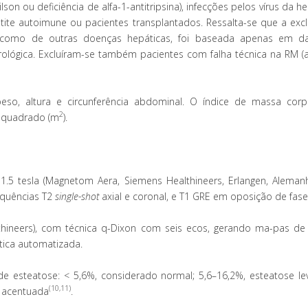
n ou deficiência de alfa-1-antitripsina), infecções pelos vírus da he
tite autoimune ou pacientes transplantados. Ressalta-se que a exc
sim como de outras doenças hepáticas, foi baseada apenas em 
ológica. Excluíram-se também pacientes com falha técnica na RM (a
so, altura e circunferência abdominal. O índice de massa corp
2
ao quadrado (m
).
.5 tesla (Magnetom Aera, Siemens Healthineers, Erlangen, Aleman
equências T2
single-shot
axial e coronal, e T1 GRE em oposição de fase 
thineers), com técnica q-Dixon com seis ecos, gerando ma-pas de
ática automatizada.
de esteatose: < 5,6%, considerado normal; 5,6–16,2%, esteatose lev
(10,11)
e acentuada
.