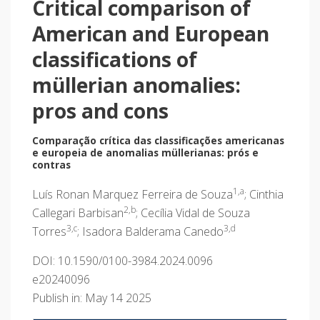
Critical comparison of
American and European
classifications of
müllerian anomalies:
pros and cons
Comparação crítica das classificações americanas
e europeia de anomalias müllerianas: prós e
contras
1,a
Luís Ronan Marquez Ferreira de Souza
; Cinthia
2,b
Callegari Barbisan
; Cecília Vidal de Souza
3,c
3,d
Torres
; Isadora Balderama Canedo
DOI: 10.1590/0100-3984.2024.0096
e20240096
Publish in: May 14 2025