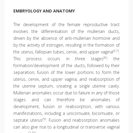
EMBRYOLOGY AND ANATOMY
The development of the female reproductive tract
involves the differentiation of the müllerian ducts,
driven by the absence of anti-müllerian hormone and
by the activity of estrogen, resulting in the formation of
(6,7)
the uterus, fallopian tubes, cervix, and upper vagina
.
(8)
This process occurs in three stages
: the
formation/development of the ducts, followed by their
separation; fusion of the lower portions to form the
uterus, cervix, and upper vagina; and reabsorption of
the uterine septum, creating a single uterine cavity.
Müllerian anomalies occur due to failure in any of those
stages and can therefore be anomalies of
development, fusion or reabsorption, with various
manifestations, including a unicornuate, bicornuate, or
(9)
septate uterus
. Fusion and reabsorption anomalies
can also give rise to a longitudinal or transverse vaginal
(2,10)