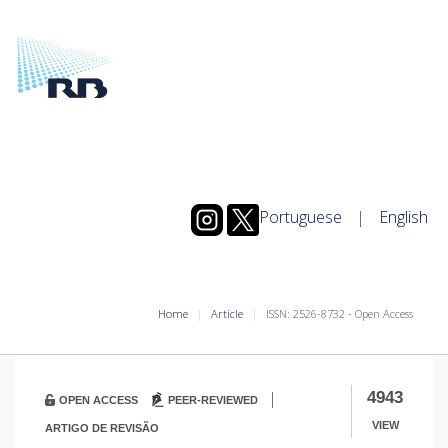
Portuguese
|
English
Home
Article
ISSN: 2526-8732 - Open Access
|
4943
OPEN ACCESS
PEER-REVIEWED
VIEW
ARTIGO DE REVISÃO