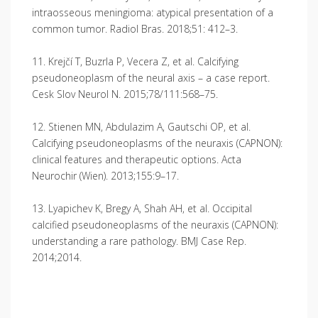
intraosseous meningioma: atypical presentation of a
common tumor. Radiol Bras. 2018;51: 412–3.
11. Krejčí T, Buzrla P, Vecera Z, et al. Calcifying
pseudoneoplasm of the neural axis – a case report.
Cesk Slov Neurol N. 2015;78/111:568–75.
12. Stienen MN, Abdulazim A, Gautschi OP, et al.
Calcifying pseudoneoplasms of the neuraxis (CAPNON):
clinical features and therapeutic options. Acta
Neurochir (Wien). 2013;155:9–17.
13. Lyapichev K, Bregy A, Shah AH, et al. Occipital
calcified pseudoneoplasms of the neuraxis (CAPNON):
understanding a rare pathology. BMJ Case Rep.
2014;2014.