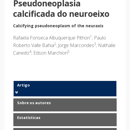
Pseudoneoplasia
calcificada do neuroeixo
Calcifying pseudoneoplasm of the neuraxis
1
Rafaela Fonseca Albuquerque Pithon
; Paulo
2
3
Roberto Valle Bahia
; Jorge Marcondes
; Nathalie
4
5
Canedo
; Edson Marchiori
Artigo
Sobre os autores
Estatísticas