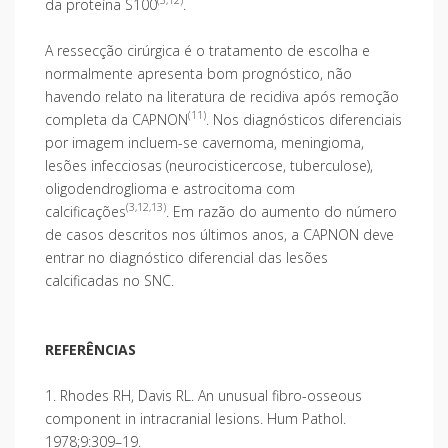
(3,12)
da proteína S100
.
A ressecção cirúrgica é o tratamento de escolha e
normalmente apresenta bom prognóstico, não
havendo relato na literatura de recidiva após remoção
(11)
completa da CAPNON
. Nos diagnósticos diferenciais
por imagem incluem-se cavernoma, meningioma,
lesões infecciosas (neurocisticercose, tuberculose),
oligodendroglioma e astrocitoma com
(3,12,13)
calcificações
. Em razão do aumento do número
de casos descritos nos últimos anos, a CAPNON deve
entrar no diagnóstico diferencial das lesões
calcificadas no SNC.
REFERÊNCIAS
1. Rhodes RH, Davis RL. An unusual fibro-osseous
component in intracranial lesions. Hum Pathol.
1978;9:309–19.