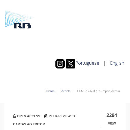
Portuguese
|
English
Home
Article
ISSN: 2526-8732 - Open Access
|
2294
OPEN ACCESS
PEER-REVIEWED
VIEW
CARTAS AO EDITOR