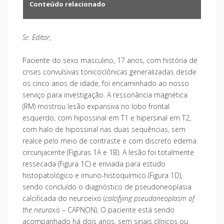
Conteúdo relacionado
Sr. Editor
,
Paciente do sexo masculino, 17 anos, com história de
crises convulsivas tonicoclônicas generalizadas desde
os cinco anos de idade, foi encaminhado ao nosso
serviço para investigação. A ressonância magnética
(RM) mostrou lesão expansiva no lobo frontal
esquerdo, com hipossinal em T1 e hipersinal em T2,
com halo de hipossinal nas duas sequências, sem
realce pelo meio de contraste e com discreto edema
circunjacente (Figuras 1A e 1B). A lesão foi totalmente
ressecada (Figura 1C) e enviada para estudo
histopatológico e imuno-histoquímico (Figura 1D),
sendo concluído o diagnóstico de pseudoneoplasia
calcificada do neuroeixo (
calcifying pseudoneoplasm of
the neuraxis
– CAPNON). O paciente está sendo
acompanhado há dois anos, sem sinais clínicos ou