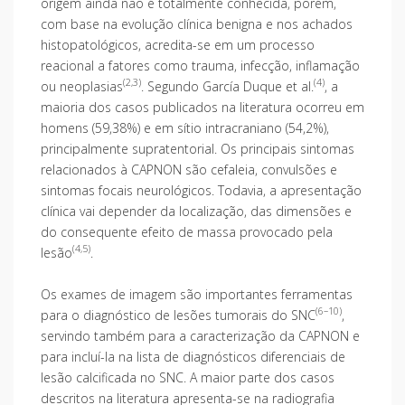
origem ainda não é totalmente conhecida, porém,
com base na evolução clínica benigna e nos achados
histopatológicos, acredita-se em um processo
reacional a fatores como trauma, infecção, inflamação
(2,3)
(4)
ou neoplasias
. Segundo García Duque et al.
, a
maioria dos casos publicados na literatura ocorreu em
homens (59,38%) e em sítio intracraniano (54,2%),
principalmente supratentorial. Os principais sintomas
relacionados à CAPNON são cefaleia, convulsões e
sintomas focais neurológicos. Todavia, a apresentação
clínica vai depender da localização, das dimensões e
do consequente efeito de massa provocado pela
(4,5)
lesão
.
Os exames de imagem são importantes ferramentas
(6–10)
para o diagnóstico de lesões tumorais do SNC
,
servindo também para a caracterização da CAPNON e
para incluí-la na lista de diagnósticos diferenciais de
lesão calcificada no SNC. A maior parte dos casos
descritos na literatura apresenta-se na radiografia