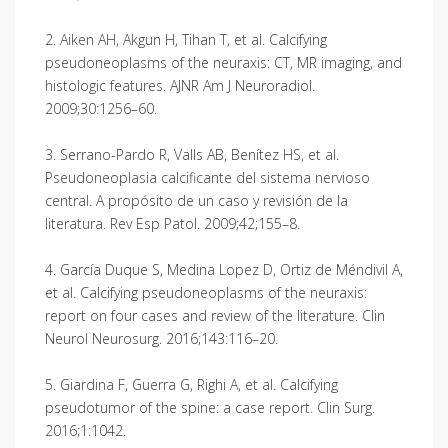
2. Aiken AH, Akgun H, Tihan T, et al. Calcifying
pseudoneoplasms of the neuraxis: CT, MR imaging, and
histologic features. AJNR Am J Neuroradiol.
2009;30:1256–60.
3. Serrano-Pardo R, Valls AB, Benítez HS, et al.
Pseudoneoplasia calcificante del sistema nervioso
central. A propósito de un caso y revisión de la
literatura. Rev Esp Patol. 2009;42;155–8.
4. García Duque S, Medina Lopez D, Ortiz de Méndivil A,
et al. Calcifying pseudoneoplasms of the neuraxis:
report on four cases and review of the literature. Clin
Neurol Neurosurg. 2016;143:116–20.
5. Giardina F, Guerra G, Righi A, et al. Calcifying
pseudotumor of the spine: a case report. Clin Surg.
2016;1:1042.