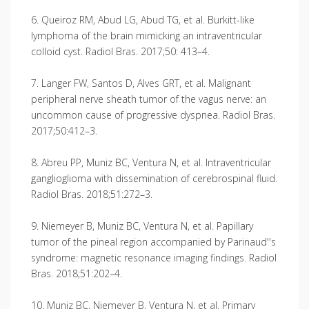
6. Queiroz RM, Abud LG, Abud TG, et al. Burkitt-like
lymphoma of the brain mimicking an intraventricular
colloid cyst. Radiol Bras. 2017;50: 413–4.
7. Langer FW, Santos D, Alves GRT, et al. Malignant
peripheral nerve sheath tumor of the vagus nerve: an
uncommon cause of progressive dyspnea. Radiol Bras.
2017;50:412–3.
8. Abreu PP, Muniz BC, Ventura N, et al. Intraventricular
ganglioglioma with dissemination of cerebrospinal fluid.
Radiol Bras. 2018;51:272–3.
9. Niemeyer B, Muniz BC, Ventura N, et al. Papillary
tumor of the pineal region accompanied by Parinaud''s
syndrome: magnetic resonance imaging findings. Radiol
Bras. 2018;51:202–4.
10. Muniz BC, Niemeyer B, Ventura N, et al. Primary