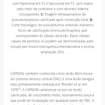
com hipersinal em T2 e hipossinal em T1, sem realce
pelo meio de contraste e com discreto edema
circunjacente.
C:
Imagem intraoperatória da
pseudoneoplasia calcificada após ressecção total.
D:
Corte histológico do pseudotumor exibindo inúmeros
focos de calcificação (microcalcificações), que
correspondem às células da lesão. Raras células
viáveis de permeio só podem ser demonstradas pelo
estudo por imuno-histoquímica (hematoxilina e eosina,
ampliação 20×).
CAPNON, também conhecida como lesão fibro-óssea
do sistema nervoso central (SNC), é uma lesão benigna
rara, primeiramente relatada por Rhodes et al. em
(1)
1978
. A CAPNON caracteriza-se por ser lesão
calcificada, de crescimento lento, normalmente única e
que pode ter localização em qualquer parte do SNC. A