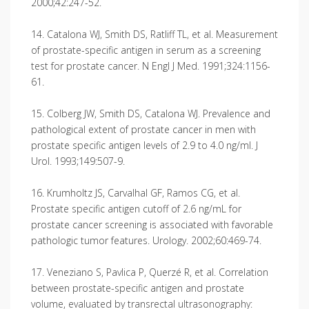
2000;42:247-52.
14. Catalona WJ, Smith DS, Ratliff TL, et al. Measurement
of prostate-specific antigen in serum as a screening
test for prostate cancer. N Engl J Med. 1991;324:1156-
61.
15. Colberg JW, Smith DS, Catalona WJ. Prevalence and
pathological extent of prostate cancer in men with
prostate specific antigen levels of 2.9 to 4.0 ng/ml. J
Urol. 1993;149:507-9.
16. Krumholtz JS, Carvalhal GF, Ramos CG, et al.
Prostate specific antigen cutoff of 2.6 ng/mL for
prostate cancer screening is associated with favorable
pathologic tumor features. Urology. 2002;60:469-74.
17. Veneziano S, Pavlica P, Querzé R, et al. Correlation
between prostate-specific antigen and prostate
volume, evaluated by transrectal ultrasonography: