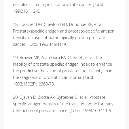
usefulness in diagnosis of prostate cancer. J Urol.
1990;18:112-6.
18. Lookner DH, Crawford ED, Donohue RE, et al.
Prostate-specific antigen and prostate-specific antigen
density in cases of pathologically proven prostate
cancer. J Urol. 1993;149:414A.
19. Brawer MK, Aramburu EA, Chen GL, et al. The
inability of prostate specific antigen index to enhance
the predictive the value of prostate specific antigen in
the diagnosis of prostatic carcinoma. J Urol.
1993;150(2Pt1):369-73.
20. Djavan B, Zlotta AR, Byttebier G, et al. Prostate
specific antigen density of the transition zone for early
detenction of prostate cancer. J Urol. 1998;160:411-9.