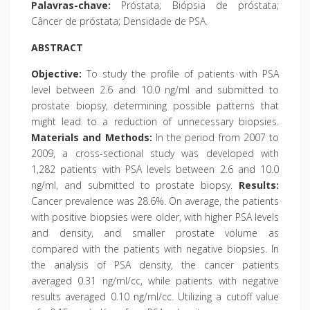
Palavras-chave:
Próstata; Biópsia de próstata;
Câncer de próstata; Densidade de PSA.
ABSTRACT
Objective:
To study the profile of patients with PSA
level between 2.6 and 10.0 ng/ml and submitted to
prostate biopsy, determining possible patterns that
might lead to a reduction of unnecessary biopsies.
Materials and Methods:
In the period from 2007 to
2009, a cross-sectional study was developed with
1,282 patients with PSA levels between 2.6 and 10.0
ng/ml, and submitted to prostate biopsy.
Results:
Cancer prevalence was 28.6%. On average, the patients
with positive biopsies were older, with higher PSA levels
and density, and smaller prostate volume as
compared with the patients with negative biopsies. In
the analysis of PSA density, the cancer patients
averaged 0.31 ng/ml/cc, while patients with negative
results averaged 0.10 ng/ml/cc. Utilizing a cutoff value