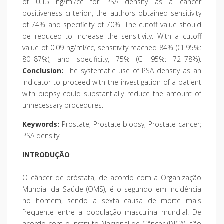
of 0.15 ng/ml/cc for PSA density as a cancer
positiveness criterion, the authors obtained sensitivity
of 74% and specificity of 70%. The cutoff value should
be reduced to increase the sensitivity. With a cutoff
value of 0.09 ng/ml/cc, sensitivity reached 84% (CI 95%:
80–87%), and specificity, 75% (CI 95%: 72–78%).
Conclusion:
The systematic use of PSA density as an
indicator to proceed with the investigation of a patient
with biopsy could substantially reduce the amount of
unnecessary procedures.
Keywords:
Prostate; Prostate biopsy; Prostate cancer;
PSA density.
INTRODUÇÃO
O câncer de próstata, de acordo com a Organização
Mundial da Saúde (OMS), é o segundo em incidência
no homem, sendo a sexta causa de morte mais
frequente entre a população masculina mundial. De
acordo com o Instituto Nacional de Câncer (INCA), são