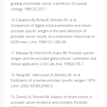
grading of prostate cancer: a predictor of survival.
Urology. 1985;25:223-7.
10. Catalona WJ, Richie JP, Ahmann FR, et al.
Comparison of digital rectal examination and serum
prostate specific antigen in the early detection of
prostate cancer: results of a multicenter clinical trial of
6,630 men. J Urol. 1994;151:1283-90.
11. Babaian RJ, Fritsche HA, Evans RB. Prostate-specific
antigen and the prostate gland volume: correlation and
clinical application. J Clin Lab Anal. 1990;4:135-7.
12. Wang MC, Valenzuela LA, Murphy GP, et al.
Purification of a human prostate specific antigen. 1979.
J Urol. 2002;167(2Pt2):960-5.
13. Dennis LK, Resnick MI. Analysis of recent trends in
prostate cancer incidence and mortality. Prostate.