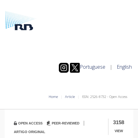
Portuguese
|
English
Home
Article
ISSN: 2526-8732 - Open Access
|
3158
OPEN ACCESS
PEER-REVIEWED
VIEW
ARTIGO ORIGINAL