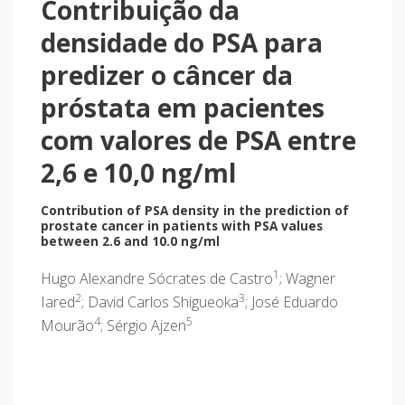
Contribuição da
densidade do PSA para
predizer o câncer da
próstata em pacientes
com valores de PSA entre
2,6 e 10,0 ng/ml
Contribution of PSA density in the prediction of
prostate cancer in patients with PSA values
between 2.6 and 10.0 ng/ml
1
Hugo Alexandre Sócrates de Castro
; Wagner
2
3
Iared
; David Carlos Shigueoka
; José Eduardo
4
5
Mourão
; Sérgio Ajzen