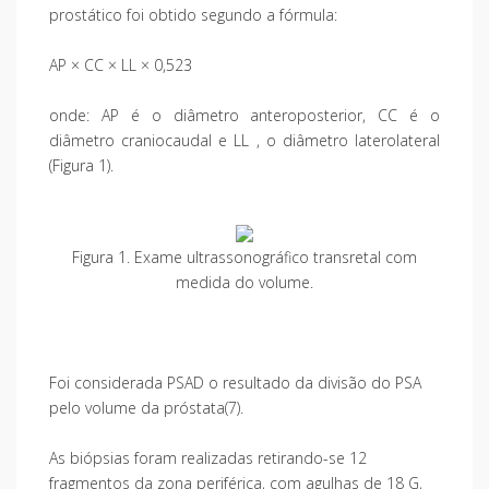
prostático foi obtido segundo a fórmula:
AP × CC × LL × 0,523
onde: AP é o diâmetro anteroposterior, CC é o
diâmetro craniocaudal e LL , o diâmetro laterolateral
(Figura 1).
Figura 1. Exame ultrassonográfico transretal com
medida do volume.
Foi considerada PSAD o resultado da divisão do PSA
pelo volume da próstata(7).
As biópsias foram realizadas retirando-se 12
fragmentos da zona periférica, com agulhas de 18 G,