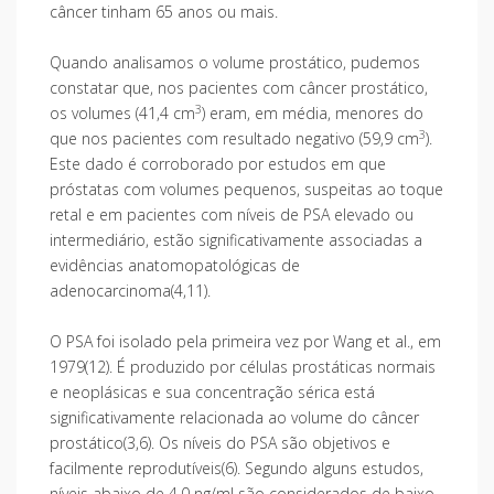
câncer tinham 65 anos ou mais.
Quando analisamos o volume prostático, pudemos
constatar que, nos pacientes com câncer prostático,
3
os volumes (41,4 cm
) eram, em média, menores do
3
que nos pacientes com resultado negativo (59,9 cm
).
Este dado é corroborado por estudos em que
próstatas com volumes pequenos, suspeitas ao toque
retal e em pacientes com níveis de PSA elevado ou
intermediário, estão significativamente associadas a
evidências anatomopatológicas de
adenocarcinoma(4,11).
O PSA foi isolado pela primeira vez por Wang et al., em
1979(12). É produzido por células prostáticas normais
e neoplásicas e sua concentração sérica está
significativamente relacionada ao volume do câncer
prostático(3,6). Os níveis do PSA são objetivos e
facilmente reprodutíveis(6). Segundo alguns estudos,
níveis abaixo de 4,0 ng/ml são considerados de baixo