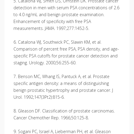
5. Catalona WJ, Smith DS, Ornstein DK. Prostate cancer
detection in men with serum PSA concentrations of 2.6
to 4.0 ng/mL and benign prostate examination.
Enhancement of specificity with free PSA
measurements. JAMA. 1997;277:1452-5.
6. Catalona WJ, Southwick PC, Slawin KM, et al.
Comparison of percent free PSA, PSA density, and age-
specific PSA cutoffs for prostate cancer detection and
staging. Urology. 2000;56:255-60.
7. Benson MC, Whang IS, Pantuck A, et al. Prostate
specific antigen density: a means of distinguishing
benign prostatic hypertrophy and prostate cancer. J
Urol. 1992;147(3Pt2):815-6.
8. Gleason DF. Classification of prostate carcinomas.
Cancer Chemother Rep. 1966;50:125-8.
9. Sogani PC, Israel A, Lieberman PH, et al. Gleason