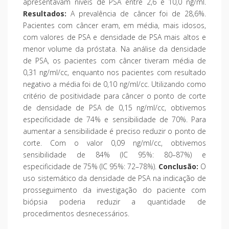
apresentavam níveis de PSA entre 2,6 e 10,0 ng/ml.
Resultados:
A prevalência de câncer foi de 28,6%.
Pacientes com câncer eram, em média, mais idosos,
com valores de PSA e densidade de PSA mais altos e
menor volume da próstata. Na análise da densidade
de PSA, os pacientes com câncer tiveram média de
0,31 ng/ml/cc, enquanto nos pacientes com resultado
negativo a média foi de 0,10 ng/ml/cc. Utilizando como
critério de positividade para câncer o ponto de corte
de densidade de PSA de 0,15 ng/ml/cc, obtivemos
especificidade de 74% e sensibilidade de 70%. Para
aumentar a sensibilidade é preciso reduzir o ponto de
corte. Com o valor 0,09 ng/ml/cc, obtivemos
sensibilidade de 84% (IC 95%: 80–87%) e
especificidade de 75% (IC 95%: 72–78%).
Conclusão:
O
uso sistemático da densidade de PSA na indicação de
prosseguimento da investigação do paciente com
biópsia poderia reduzir a quantidade de
procedimentos desnecessários.