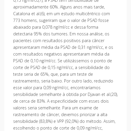
0,15 ng/ml/cc(7), a PSAD tem sensibilidade de
aproximadamente 60%. Alguns anos mais tarde,
Catalona et al.(6), em um estudo multicêntrico com
773 homens, sugeriram que o valor de PSAD fosse
abaixado para 0,078 ng/ml/cc e dessa forma
detectaria 95% dos tumores. Em nossa análise, os
pacientes com resultados positivos para câncer
apresentaram média da PSAD de 0,31 ng/ml/cc, e os
com resultados negativos apresentaram média da
PSAD de 0,10 ng/ml/cc. Se utilizássemos o ponto de
corte de PSAD de 0,15 ng/ml/cc, a sensibilidade do
teste seria de 65%, que, para um teste de
rastreamento, seria baixo. Por outro lado, reduzindo
esse valor para 0,09 ng/ml/cc, encontraríamos
sensibilidade semelhante à obtida por Djavan et al.(20),
de cerca de 83%. A especificidade com esses dois
valores seria semelhante. Para um exame de
rastreamento de câncer, devemos priorizar a alta
sensibilidade (83,8%) e VPP (92,0%) do método. Assim,
escolhendo o ponto de corte de 0,09 ng/ml/cc,