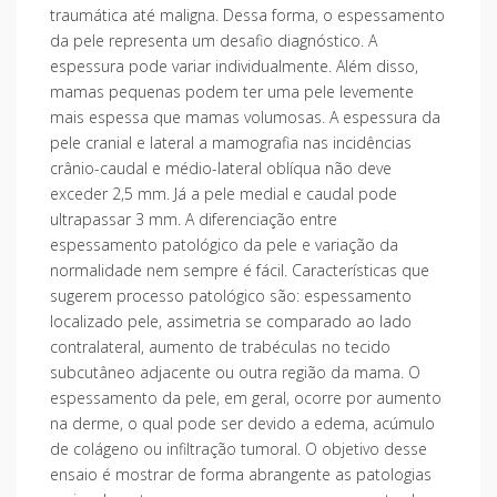
traumática até maligna. Dessa forma, o espessamento
da pele representa um desafio diagnóstico. A
espessura pode variar individualmente. Além disso,
mamas pequenas podem ter uma pele levemente
mais espessa que mamas volumosas. A espessura da
pele cranial e lateral a mamografia nas incidências
crânio-caudal e médio-lateral oblíqua não deve
exceder 2,5 mm. Já a pele medial e caudal pode
ultrapassar 3 mm. A diferenciação entre
espessamento patológico da pele e variação da
normalidade nem sempre é fácil. Características que
sugerem processo patológico são: espessamento
localizado pele, assimetria se comparado ao lado
contralateral, aumento de trabéculas no tecido
subcutâneo adjacente ou outra região da mama. O
espessamento da pele, em geral, ocorre por aumento
na derme, o qual pode ser devido a edema, acúmulo
de colágeno ou infiltração tumoral. O objetivo desse
ensaio é mostrar de forma abrangente as patologias