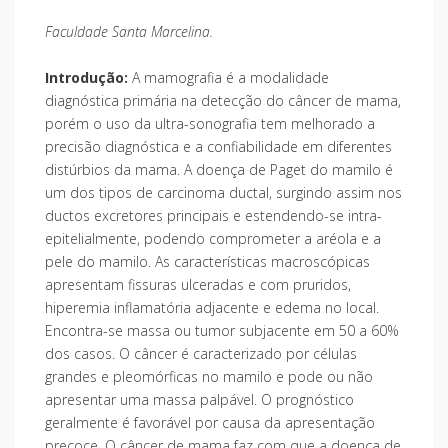
Faculdade Santa Marcelina.
Introdução:
A mamografia é a modalidade
diagnóstica primária na detecção do câncer de mama,
porém o uso da ultra-sonografia tem melhorado a
precisão diagnóstica e a confiabilidade em diferentes
distúrbios da mama. A doença de Paget do mamilo é
um dos tipos de carcinoma ductal, surgindo assim nos
ductos excretores principais e estendendo-se intra-
epitelialmente, podendo comprometer a aréola e a
pele do mamilo. As características macroscópicas
apresentam fissuras ulceradas e com pruridos,
hiperemia inflamatória adjacente e edema no local.
Encontra-se massa ou tumor subjacente em 50 a 60%
dos casos. O câncer é caracterizado por células
grandes e pleomórficas no mamilo e pode ou não
apresentar uma massa palpável. O prognóstico
geralmente é favorável por causa da apresentação
precoce. O câncer de mama faz com que a doença de