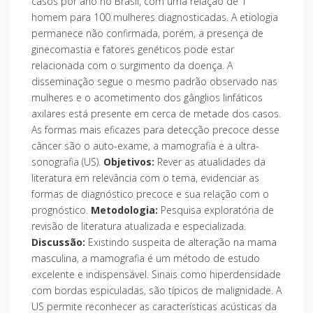
casos por ano no Brasil, com uma relação de 1
homem para 100 mulheres diagnosticadas. A etiologia
permanece não confirmada, porém, a presença de
ginecomastia e fatores genéticos pode estar
relacionada com o surgimento da doença. A
disseminação segue o mesmo padrão observado nas
mulheres e o acometimento dos gânglios linfáticos
axilares está presente em cerca de metade dos casos.
As formas mais eficazes para detecção precoce desse
câncer são o auto-exame, a mamografia e a ultra-
sonografia (US).
Objetivos:
Rever as atualidades da
literatura em relevância com o tema, evidenciar as
formas de diagnóstico precoce e sua relação com o
prognóstico.
Metodologia:
Pesquisa exploratória de
revisão de literatura atualizada e especializada.
Discussão:
Existindo suspeita de alteração na mama
masculina, a mamografia é um método de estudo
excelente e indispensável. Sinais como hiperdensidade
com bordas espiculadas, são típicos de malignidade. A
US permite reconhecer as características acústicas da