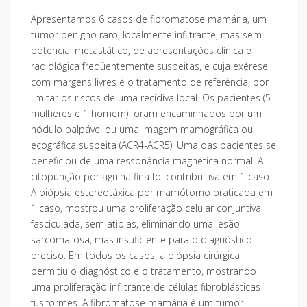
Apresentamos 6 casos de fibromatose mamária, um
tumor benigno raro, localmente infiltrante, mas sem
potencial metastático, de apresentações clínica e
radiológica freqüentemente suspeitas, e cuja exérese
com margens livres é o tratamento de referência, por
limitar os riscos de uma recidiva local. Os pacientes (5
mulheres e 1 homem) foram encaminhados por um
nódulo palpável ou uma imagem mamográfica ou
ecográfica suspeita (ACR4-ACR5). Uma das pacientes se
beneficiou de uma ressonância magnética normal. A
citopunção por agulha fina foi contribuitiva em 1 caso.
A biópsia estereotáxica por mamótomo praticada em
1 caso, mostrou uma proliferação celular conjuntiva
fasciculada, sem atipias, eliminando uma lesão
sarcomatosa, mas insuficiente para o diagnóstico
preciso. Em todos os casos, a biópsia cirúrgica
permitiu o diagnóstico e o tratamento, mostrando
uma proliferação infiltrante de células fibroblásticas
fusiformes. A fibromatose mamária é um tumor