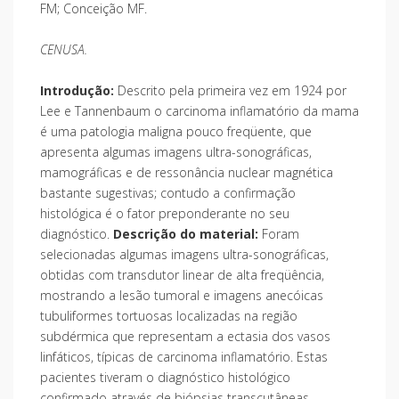
FM; Conceição MF.
CENUSA.
Introdução:
Descrito pela primeira vez em 1924 por
Lee e Tannenbaum o carcinoma inflamatório da mama
é uma patologia maligna pouco freqüente, que
apresenta algumas imagens ultra-sonográficas,
mamográficas e de ressonância nuclear magnética
bastante sugestivas; contudo a confirmação
histológica é o fator preponderante no seu
diagnóstico.
Descrição do material:
Foram
selecionadas algumas imagens ultra-sonográficas,
obtidas com transdutor linear de alta freqüência,
mostrando a lesão tumoral e imagens anecóicas
tubuliformes tortuosas localizadas na região
subdérmica que representam a ectasia dos vasos
linfáticos, típicas de carcinoma inflamatório. Estas
pacientes tiveram o diagnóstico histológico
confirmado através de biópsias transcutâneas,