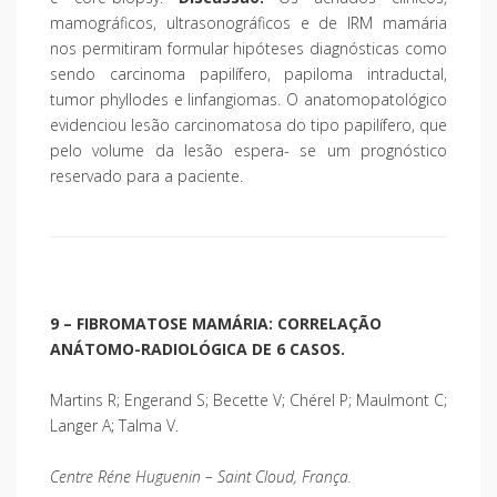
mamográficos, ultrasonográficos e de IRM mamária
nos permitiram formular hipóteses diagnósticas como
sendo carcinoma papilífero, papiloma intraductal,
tumor phyllodes e linfangiomas. O anatomopatológico
evidenciou lesão carcinomatosa do tipo papilífero, que
pelo volume da lesão espera- se um prognóstico
reservado para a paciente.
9 – FIBROMATOSE MAMÁRIA: CORRELAÇÃO
ANÁTOMO-RADIOLÓGICA DE 6 CASOS.
Martins R; Engerand S; Becette V; Chérel P; Maulmont C;
Langer A; Talma V.
Centre Réne Huguenin – Saint Cloud, França.