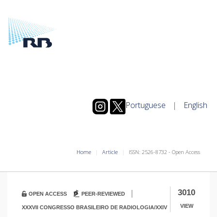
Portuguese
|
English
Home
Article
ISSN: 2526-8732 - Open Access
|
3010
OPEN ACCESS
PEER-REVIEWED
VIEW
XXXVII CONGRESSO BRASILEIRO DE RADIOLOGIA/XXIV