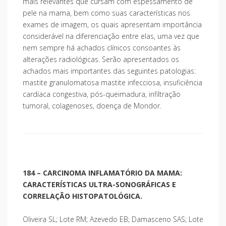
mais relevantes que cursam com espessamento de
pele na mama, bem como suas características nos
exames de imagem, os quais apresentam importância
considerável na diferenciação entre elas, uma vez que
nem sempre há achados clínicos consoantes às
alterações radiológicas. Serão apresentados os
achados mais importantes das seguintes patologias:
mastite granulomatosa mastite infecciosa, insuficiência
cardíaca congestiva, pós-queimadura, infiltração
tumoral, colagenoses, doença de Mondor.
184 – CARCINOMA INFLAMATÓRIO DA MAMA:
CARACTERÍSTICAS ULTRA-SONOGRÁFICAS E
CORRELAÇÃO HISTOPATOLÓGICA.
Oliveira SL; Lote RM; Azevedo EB; Damasceno SAS; Lote