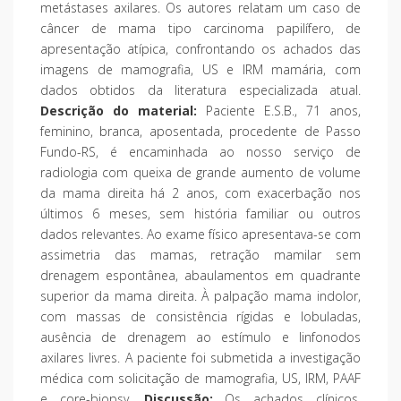
metástases axilares. Os autores relatam um caso de
câncer de mama tipo carcinoma papilífero, de
apresentação atípica, confrontando os achados das
imagens de mamografia, US e IRM mamária, com
dados obtidos da literatura especializada atual.
Descrição do material:
Paciente E.S.B., 71 anos,
feminino, branca, aposentada, procedente de Passo
Fundo-RS, é encaminhada ao nosso serviço de
radiologia com queixa de grande aumento de volume
da mama direita há 2 anos, com exacerbação nos
últimos 6 meses, sem história familiar ou outros
dados relevantes. Ao exame físico apresentava-se com
assimetria das mamas, retração mamilar sem
drenagem espontânea, abaulamentos em quadrante
superior da mama direita. À palpação mama indolor,
com massas de consistência rígidas e lobuladas,
ausência de drenagem ao estímulo e linfonodos
axilares livres. A paciente foi submetida a investigação
médica com solicitação de mamografia, US, IRM, PAAF
e core-biopsy.
Discussão:
Os achados clínicos,