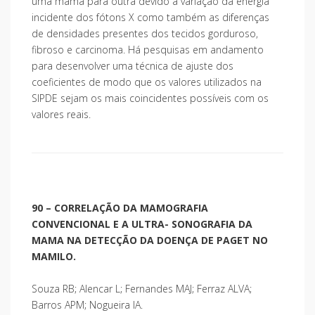
uma mama para outra devido à variação da energia
incidente dos fótons X como também as diferenças
de densidades presentes dos tecidos gorduroso,
fibroso e carcinoma. Há pesquisas em andamento
para desenvolver uma técnica de ajuste dos
coeficientes de modo que os valores utilizados na
SIPDE sejam os mais coincidentes possíveis com os
valores reais.
90 – CORRELAÇÃO DA MAMOGRAFIA
CONVENCIONAL E A ULTRA- SONOGRAFIA DA
MAMA NA DETECÇÃO DA DOENÇA DE PAGET NO
MAMILO.
Souza RB; Alencar L; Fernandes MAJ; Ferraz ALVA;
Barros APM; Nogueira IA.