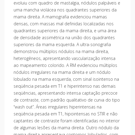
evoluiu com quadro de mastalgia, nódulos palpáveis e
uma mancha violácea nos quadrantes superiores da
mama direita. A mamografia evidenciou mamas
densas, com massas mal definidas localizadas nos
quadrantes superiores da mama direita, e uma área
de densidade assimétrica na união dos quadrantes
superiores da mama esquerda. A ultra-sonografia
demonstrou múltiplos nódulos na mama direita,
heterogêneos, apresentando vascularização intensa
ao mapeamento colorido. A RM evidenciou múltiplos
nódulos irregulares na mama direita e um nódulo
lobulado na mama esquerda, com sinal isointenso na
seqüência pesada em T1 e hiperintenso nas demais
seqüências, apresentando intensa captação precoce
de contraste, com padrão qualitativo de curva do tipo
“wash out”. Áreas irregulares hiperintensas na
seqüência pesada em T1, hipointensas no STIR e não
captantes de contraste foram identificadas no interior
de algumas lesões da mama direita. Outro nódulo da
mama direita apresentava contornos lobulados, com