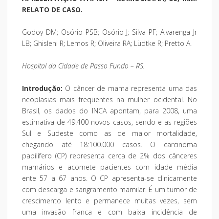
RELATO DE CASO.
Godoy DM; Osório PSB; Osório J; Silva PF; Alvarenga Jr
LB; Ghisleni R; Lemos R; Oliveira RA; Lüdtke R; Pretto A.
Hospital da Cidade de Passo Fundo – RS.
Introdução:
O câncer de mama representa uma das
neoplasias mais freqüentes na mulher ocidental. No
Brasil, os dados do INCA apontam, para 2008, uma
estimativa de 49.400 novos casos, sendo e as regiões
Sul e Sudeste como as de maior mortalidade,
chegando até 18:100.000 casos. O carcinoma
papilífero (CP) representa cerca de 2% dos cânceres
mamários e acomete pacientes com idade média
ente 57 a 67 anos. O CP apresenta-se clinicamente
com descarga e sangramento mamilar. É um tumor de
crescimento lento e permanece muitas vezes, sem
uma invasão franca e com baixa incidência de