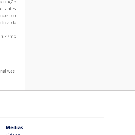
iculação
er antes
bruxismo
rtura da
bruxismo
urnal was
Medias