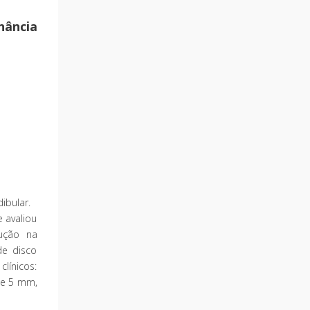
nância
ibular.
 avaliou
dução na
de disco
línicos:
ue 5 mm,