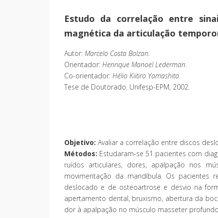
Estudo da correlação entre sina
magnética da articulação temporo
Autor:
Marcelo Costa Bolzan.
Orientador:
Henrique Manoel Lederman.
Co-orientador:
Hélio Kiitiro Yamashita.
Tese de Doutorado. Unifesp-EPM, 2002.
Objetivo:
Avaliar a correlação entre discos des
Métodos:
Estudaram-se 51 pacientes com diagnó
ruídos articulares, dores, apalpação nos m
movimentação da mandíbula. Os pacientes re
deslocado e de osteoartrose e desvio na for
apertamento dental, bruxismo, abertura da boc
dor à apalpação no músculo masseter profundo, 