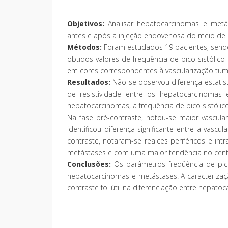
Objetivos:
Analisar hepatocarcinomas e metást
antes e após a injeção endovenosa do meio de co
Métodos:
Foram estudados 19 pacientes, send
obtidos valores de freqüência de pico sistólic
em cores correspondentes à vascularização tumo
Resultados:
Não se observou diferença estatisti
de resistividade entre os hepatocarcinomas
hepatocarcinomas, a freqüência de pico sistólico
Na fase pré-contraste, notou-se maior vascul
identificou diferença significante entre a vasc
contraste, notaram-se realces periféricos e in
metástases e com uma maior tendência no cen
Conclusões:
Os parâmetros freqüência de pico 
hepatocarcinomas e metástases. A caracterizaç
contraste foi útil na diferenciação entre hepat