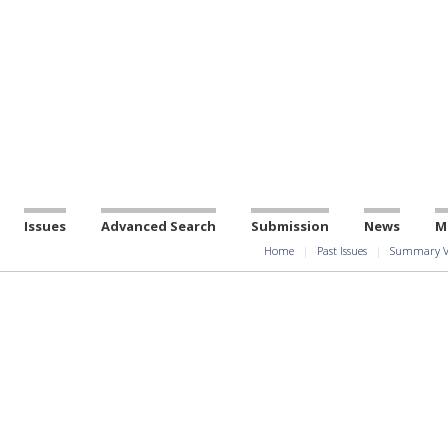
Issues
Advanced Search
Submission
News
M
Home
Past Issues
Summary V