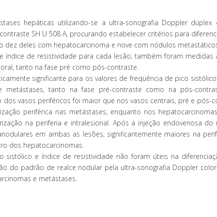
ases hepáticas utilizando-se a ultra-sonografia Doppler dúplex c
ntraste SH U 508 A, procurando estabelecer critérios para diferenci
o dez deles com hepatocarcinoma e nove com nódulos metastático
o e índice de resistividade para cada lesão; também foram medidas 
ral, tanto na fase pré como pós-contraste.
camente significante para os valores de freqüência de pico sistólico
 e metástases, tanto na fase pré-contraste como na pós-contra
 dos vasos periféricos foi maior que nos vasos centrais, pré e pós-c
arização periférica nas metástases, enquanto nos hepatocarcinoma
ularização na periferia e intralesional. Após a injeção endovenosa d
tranodulares em ambas as lesões, significantemente maiores na perif
tro dos hepatocarcinomas.
sistólico e índice de resistividade não foram úteis na diferenciaç
ão do padrão de realce nodular pela ultra-sonografia Doppler color
ocarcinomas e metástases.