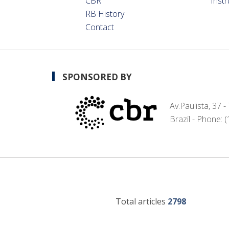
CBR
Inst
RB History
Contact
SPONSORED BY
Av.Paulista, 37 
Brazil - Phone: 
Total articles
2798