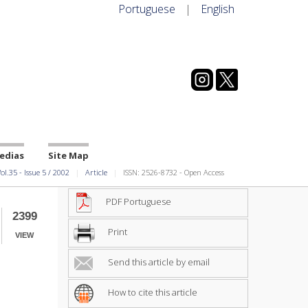
Portuguese
|
English
edias
Site Map
ol.35
-
Issue
5
/
2002
Article
ISSN: 2526-8732 - Open Access
PDF Portuguese
2399
Print
VIEW
Send this article by email
How to cite this article