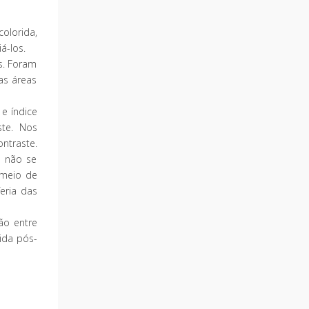
olorida,
á-los.
s. Foram
as áreas
 e índice
ste. Nos
ontraste.
s não se
o meio de
eria das
ão entre
ida pós-