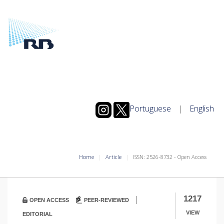
Portuguese
|
English
Home
Article
ISSN: 2526-8732 - Open Access
|
1217
OPEN ACCESS
PEER-REVIEWED
VIEW
EDITORIAL