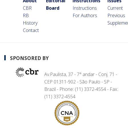
About
Editorial
Instructions
Issues
CBR
Board
Instructions
Current
RB
For Authors
Previous
History
Suppleme
Contact
SPONSORED BY
Av.Paulista, 37 - 7° andar - Conj. 71 -
CEP 01311-902 - São Paulo - SP -
Brazil - Phone: (11) 3372-4554 - Fax:
(11) 3372-4554