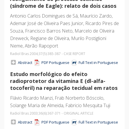
(síndrome de Eagle): relato de dois casos
Antonio Carlos Domingues de Sá, Maurício Zardo,
Ademar José de Oliveira Paes Junior, Ricardo Pires de
Souza, Francisco Barros Neto, Marcelo de Oliveira
Dreweck, Regiane de Oliveira, Murilo Postiglioni
Neme, Abrão Rapoport
Radiol Bras 2004;37
(5)
:385-387 - CASE REPORT
Abstract
PDF Portuguese
Full Text in Portuguese
Estudo morfológico do efeito
radioprotetor da vitamina E (dl-alfa-
tocoferil) na reparação tecidual em ratos
Flávio Ricardo Manzi, Frab Norberto Bóscolo,
Solange Maria de Almeida, Fabricio Mesquita Tuji
Radiol Bras 2003;36
(6)
:367-371 - ORIGINAL ARTICLE
Abstract
PDF Portuguese
Full Text in Portuguese