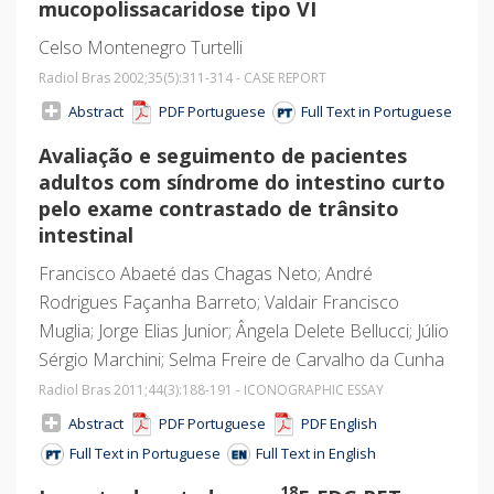
mucopolissacaridose tipo VI
Celso Montenegro Turtelli
Radiol Bras 2002;35
(5)
:311-314 - CASE REPORT
Abstract
PDF Portuguese
Full Text in Portuguese
Avaliação e seguimento de pacientes
adultos com síndrome do intestino curto
pelo exame contrastado de trânsito
intestinal
Francisco Abaeté das Chagas Neto; André
Rodrigues Façanha Barreto; Valdair Francisco
Muglia; Jorge Elias Junior; Ângela Delete Bellucci; Júlio
Sérgio Marchini; Selma Freire de Carvalho da Cunha
Radiol Bras 2011;44
(3)
:188-191 - ICONOGRAPHIC ESSAY
Abstract
PDF Portuguese
PDF English
Full Text in Portuguese
Full Text in English
18