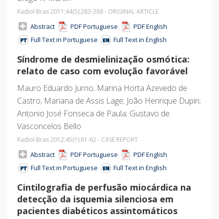
Radiol Bras 2011;44
(5)
:283-288 - ORIGINAL ARTICLE
Abstract
PDF Portuguese
PDF English
Full Text in Portuguese
Full Text in English
Síndrome de desmielinização osmótica:
relato de caso com evolução favorável
Mauro Eduardo Jurno; Marina Horta Azevedo de
Castro; Mariana de Assis Lage; João Henrique Dupin;
Antonio José Fonseca de Paula; Gustavo de
Vasconcelos Bello
Radiol Bras 2012;45
(1)
:61-62 - CASE REPORT
Abstract
PDF Portuguese
PDF English
Full Text in Portuguese
Full Text in English
Cintilografia de perfusão miocárdica na
detecção da isquemia silenciosa em
pacientes diabéticos assintomáticos