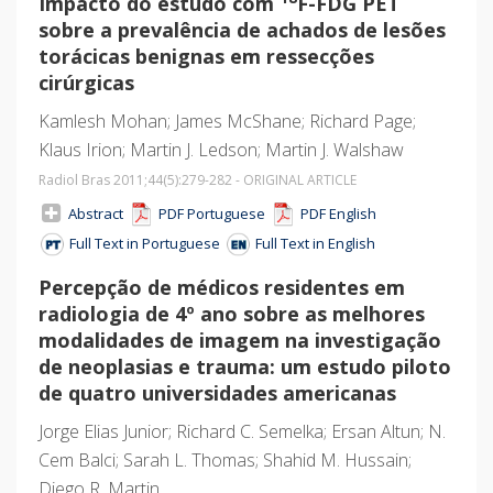
Impacto do estudo com
F-FDG PET
sobre a prevalência de achados de lesões
torácicas benignas em ressecções
cirúrgicas
Kamlesh Mohan; James McShane; Richard Page;
Klaus Irion; Martin J. Ledson; Martin J. Walshaw
Radiol Bras 2011;44
(5)
:279-282 - ORIGINAL ARTICLE
Abstract
PDF Portuguese
PDF English
Full Text in Portuguese
Full Text in English
Percepção de médicos residentes em
radiologia de 4º ano sobre as melhores
modalidades de imagem na investigação
de neoplasias e trauma: um estudo piloto
de quatro universidades americanas
Jorge Elias Junior; Richard C. Semelka; Ersan Altun; N.
Cem Balci; Sarah L. Thomas; Shahid M. Hussain;
Diego R. Martin