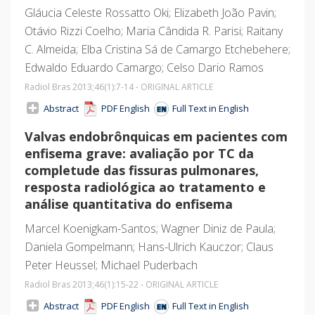
Gláucia Celeste Rossatto Oki; Elizabeth João Pavin;
Otávio Rizzi Coelho; Maria Cândida R. Parisi; Raitany
C. Almeida; Elba Cristina Sá de Camargo Etchebehere;
Edwaldo Eduardo Camargo; Celso Dario Ramos
Radiol Bras 2013;46
(1)
:7-14 - ORIGINAL ARTICLE
Abstract
PDF English
Full Text in English
Valvas endobrônquicas em pacientes com
enfisema grave: avaliação por TC da
completude das fissuras pulmonares,
resposta radiológica ao tratamento e
análise quantitativa do enfisema
Marcel Koenigkam-Santos; Wagner Diniz de Paula;
Daniela Gompelmann; Hans-Ulrich Kauczor; Claus
Peter Heussel; Michael Puderbach
Radiol Bras 2013;46
(1)
:15-22 - ORIGINAL ARTICLE
Abstract
PDF English
Full Text in English