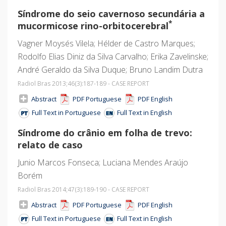
Síndrome do seio cavernoso secundária a
*
mucormicose rino-orbitocerebral
Vagner Moysés Vilela; Hélder de Castro Marques;
Rodolfo Elias Diniz da Silva Carvalho; Erika Zavelinske;
André Geraldo da Silva Duque; Bruno Landim Dutra
Radiol Bras 2013;46
(3)
:187-189 - CASE REPORT
Abstract
PDF Portuguese
PDF English
Full Text in Portuguese
Full Text in English
Síndrome do crânio em folha de trevo:
relato de caso
Junio Marcos Fonseca; Luciana Mendes Araújo
Borém
Radiol Bras 2014;47
(3)
:189-190 - CASE REPORT
Abstract
PDF Portuguese
PDF English
Full Text in Portuguese
Full Text in English