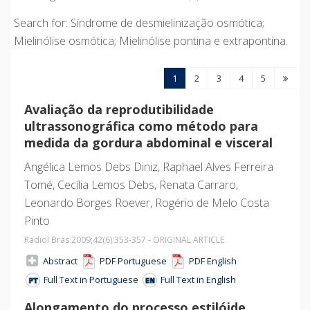
Search for: Síndrome de desmielinização osmótica;
Mielinólise osmótica; Mielinólise pontina e extrapontina.
1
2
3
4
5
Avaliação da reprodutibilidade
ultrassonográfica como método para
medida da gordura abdominal e visceral
Angélica Lemos Debs Diniz, Raphael Alves Ferreira
Tomé, Cecília Lemos Debs, Renata Carraro,
Leonardo Borges Roever, Rogério de Melo Costa
Pinto
Radiol Bras 2009;42
(6)
:353-357 - ORIGINAL ARTICLE
Abstract
PDF Portuguese
PDF English
Full Text in Portuguese
Full Text in English
Alongamento do processo estilóide