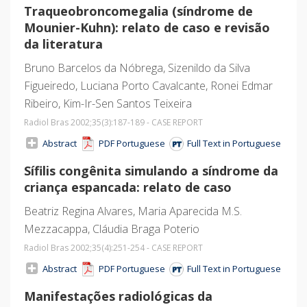
Traqueobroncomegalia (síndrome de
Mounier-Kuhn): relato de caso e revisão
da literatura
Bruno Barcelos da Nóbrega, Sizenildo da Silva
Figueiredo, Luciana Porto Cavalcante, Ronei Edmar
Ribeiro, Kim-Ir-Sen Santos Teixeira
Radiol Bras 2002;35
(3)
:187-189 - CASE REPORT
Abstract
PDF Portuguese
Full Text in Portuguese
Sífilis congênita simulando a síndrome da
criança espancada: relato de caso
Beatriz Regina Alvares, Maria Aparecida M.S.
Mezzacappa, Cláudia Braga Poterio
Radiol Bras 2002;35
(4)
:251-254 - CASE REPORT
Abstract
PDF Portuguese
Full Text in Portuguese
Manifestações radiológicas da