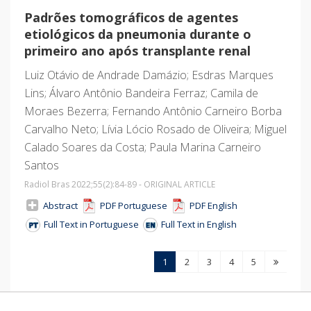
Padrões tomográficos de agentes
etiológicos da pneumonia durante o
primeiro ano após transplante renal
Luiz Otávio de Andrade Damázio; Esdras Marques
Lins; Álvaro Antônio Bandeira Ferraz; Camila de
Moraes Bezerra; Fernando Antônio Carneiro Borba
Carvalho Neto; Lívia Lócio Rosado de Oliveira; Miguel
Calado Soares da Costa; Paula Marina Carneiro
Santos
Radiol Bras 2022;55
(2)
:84-89 - ORIGINAL ARTICLE
Abstract
PDF Portuguese
PDF English
Full Text in Portuguese
Full Text in English
1
2
3
4
5