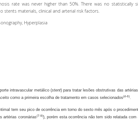
osis rate was never higher than 50%. There was no statistically sig
o stents materials, clinical and arterial risk factors.
rasonography, Hyperplasia
orte intravascular metálico (
stent
) para tratar lesões obstrutivas das artérias
(4-6)
aceito como a primeira escolha de tratamento em casos selecionados
.
ntimal tem seu pico de ocorrência em torno do sexto mês após o procediment
(7-9)
as artérias coronárias
), porém esta ocorrência não tem sido relatada co