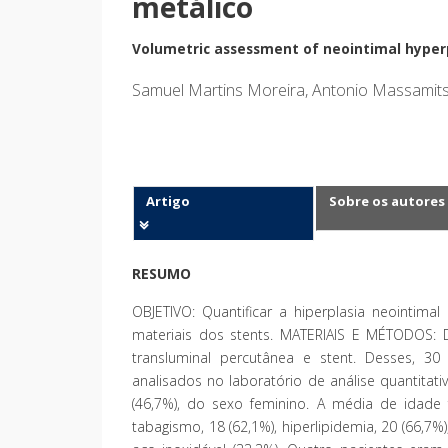
metálico
Volumetric assessment of neointimal hyperpl
Samuel Martins Moreira, Antonio Massamitsu
Artigo
Sobre os autores
RESUMO
OBJETIVO: Quantificar a hiperplasia neointimal 
materiais dos stents. MATERIAIS E MÉTODOS: D
transluminal percutânea e stent. Desses, 30
analisados no laboratório de análise quantita
(46,7%), do sexo feminino. A média de idade f
tabagismo, 18 (62,1%), hiperlipidemia, 20 (66,7%