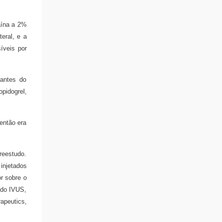
aína a 2%
teral, e a
íveis por
 antes do
opidogrel,
então era
reestudo.
 injetados
or sobre o
 do IVUS,
apeutics,