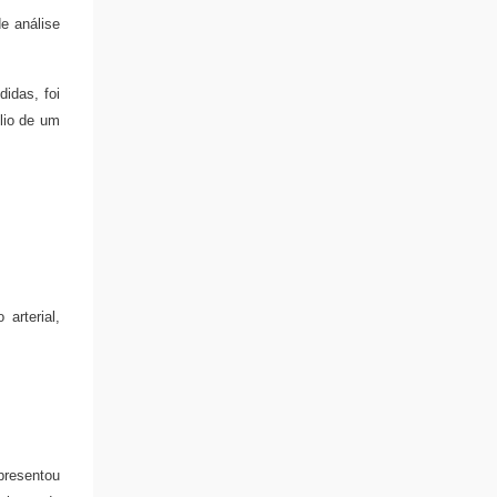
e análise
idas, foi
lio de um
 arterial,
resentou