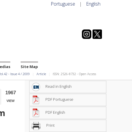
Portuguese
|
English
edias
Site Map
ol.42
-
Issue
4
/
2009
Article
ISSN: 2526-8732 - Open Access
Read in English
1967
PDF Portuguese
VIEW
em
PDF English
Print