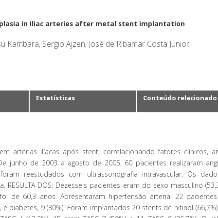
asia in iliac arteries after metal stent implantation
 Kambara, Sergio Ajzen, José de Ribamar Costa Junior
Estatísticas
Conteúdo relacionado
em artérias ilíacas após stent, correlacionando fatores clínicos, ar
e junho de 2003 a agosto de 2005, 60 pacientes realizaram angi
 foram reestudados com ultrassonografia intravascular. Os dad
tiva. RESULTA-DOS: Dezesseis pacientes eram do sexo masculino (53,
oi de 60,3 anos. Apresentaram hipertensão arterial 22 pacientes 
), e diabetes, 9 (30%). Foram implantados 20 stents de nitinol (66,7%