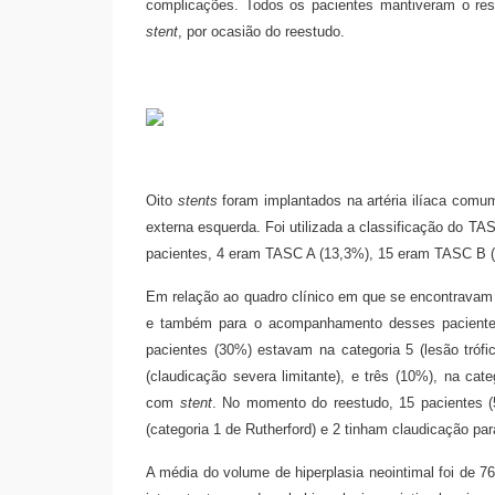
complicações. Todos os pacientes mantiveram o resu
stent
, por ocasião do reestudo.
Oito
stents
foram implantados na artéria ilíaca comum d
externa esquerda. Foi utilizada a classificação do TA
pacientes, 4 eram TASC A (13,3%), 15 eram TASC B 
Em relação ao quadro clínico em que se encontravam 
e também para o acompanhamento desses pacientes, 
pacientes (30%) estavam na categoria 5 (lesão trófi
(claudicação severa limitante), e três (10%), na cat
com
stent
. No momento do reestudo, 15 pacientes (
(categoria 1 de Rutherford) e 2 tinham claudicação pa
A média do volume de hiperplasia neointimal foi de 