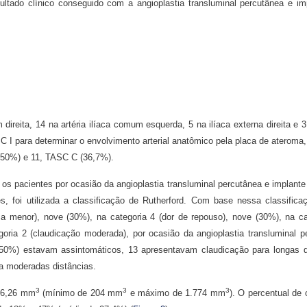
ltado clínico conseguido com a angioplastia transluminal percutânea e im
ireita, 14 na artéria ilíaca comum esquerda, 5 na ilíaca externa direita e 3
SC I para determinar o envolvimento arterial anatômico pela placa de ateroma
(50%) e 11, TASC C (36,7%).
os pacientes por ocasião da angioplastia transluminal percutânea e implant
foi utilizada a classificação de Rutherford. Com base nessa classifica
ca menor), nove (30%), na categoria 4 (dor de repouso), nove (30%), na ca
egoria 2 (claudicação moderada), por ocasião da angioplastia transluminal p
50%) estavam assintomáticos, 13 apresentavam claudicação para longas d
ra moderadas distâncias.
3
3
3
766,26 mm
(mínimo de 204 mm
e máximo de 1.774 mm
). O percentual de 