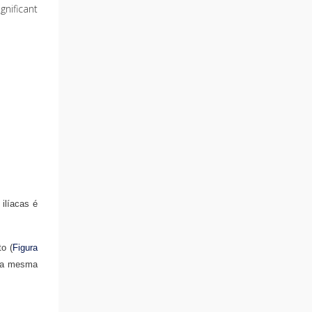
nificant
 ilíacas é
o (
Figura
m a mesma