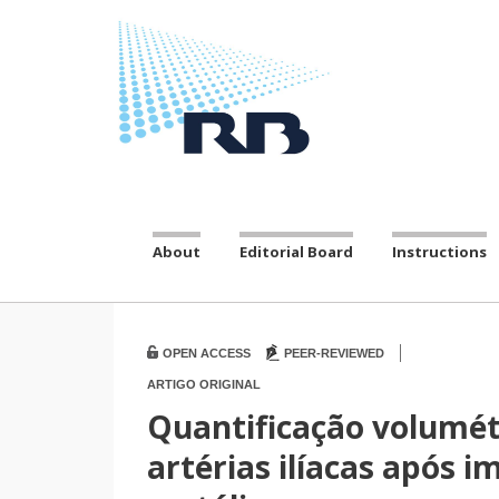
About
Editorial Board
Instructions
|
OPEN ACCESS
PEER-REVIEWED
ARTIGO ORIGINAL
Quantificação volumét
artérias ilíacas após 