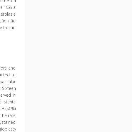
olume da
de 18% a
erplasia
ução não
bstrução
ctors and
itted to
vascular
: Sixteen
erved in
ol stents
C B (50%)
The rate
sustained
ioplasty