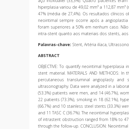
aço inoxidável (33,3%). Quatro pacientes era
hiperplasia variou de 49,02 mm³ a 112,87 mm³ (
47% (média de 27,4%). Os resultados clínicos 
neointimal sempre ocorre após a angioplastia
foram superiores a 50% em nenhum caso. Não ho
intra-stent quanto aos materiais dos stents, aos f
Palavras-chave:
Stent, Artéria ilíaca, Ultrasson
ABSTRACT
OBJECTIVE: To quantify neointimal hyperplasia in il
stent material. MATERIALS AND METHODS: In th
percutaneous transluminal angioplasty and s
ultrasonography. Data were analyzed in a laborat
(53.3%) patients were men, and 14 (46.7%), wom
22 patients (73.3%), smoking in 18 (62.1%), hyper
(66.7%) and 10 stainless steel stents (33.3%) we
and 11 TASC C (36.7%). The neointimal hyperpla
of intrastent obstruction ranged from 18% to 47
through the follow-up. CONCLUSION: Neointimal 