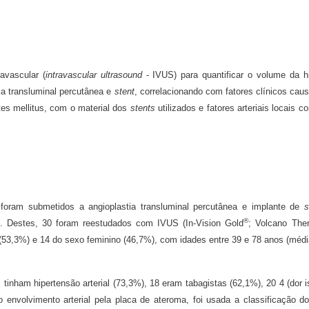
ravascular (
intravascular ultrasound
- IVUS) para quantificar o volume da hi
tia transluminal percutânea e
stent
, correlacionando com fatores clínicos cau
etes mellitus, com o material dos
stents
utilizados e fatores arteriais locais c
foram submetidos a angioplastia transluminal percutânea e implante de
s
®
cas. Destes, 30 foram reestudados com IVUS (In-Vision Gold
; Volcano Ther
3,3%) e 14 do sexo feminino (46,7%), com idades entre 39 e 78 anos (médi
 tinham hipertensão arterial (73,3%), 18 eram tabagistas (62,1%), 20 4 (dor
o envolvimento arterial pela placa de ateroma, foi usada a classificação d