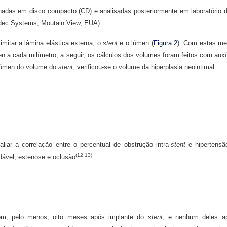
adas em disco compacto (CD) e analisadas posteriormente em laboratório d
dec Systems; Moutain View, EUA).
limitar a lâmina elástica externa, o
stent
e o lúmen (
Figura 2
). Com estas med
n a cada milímetro; a seguir, os cálculos dos volumes foram feitos com auxí
 lúmen do volume do
stent
, verificou-se o volume da hiperplasia neointimal.
liar a correlação entre o percentual de obstrução intra-
stent
e hipertensão
(12,13)
idável, estenose e oclusão
.
com, pelo menos, oito meses após implante do
stent
, e nenhum deles ap