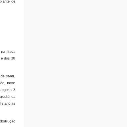
plante de
 na ilíaca
, e dos 30
e de
stent
,
ção, nove
tegoria 3
ercutânea
istâncias
obstrução