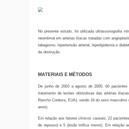
No presente estudo, foi utilizada ultrassonografia int
neointimal em artérias ilíacas tratadas com angioplas
tabagismo, hipertensão arterial, hiperlipidemia e diab
da obstrução.
MATERIAIS E MÉTODOS
De junho de 2003 a agosto de 2005, 60 pacientes 
tratamento de lesões obstrutivas das artérias ilía
Rancho Cordova, EUA), sendo 16 do sexo masculino (5
anos).
Em relação aos fatores clínicos causais, 22 pacientes
de repouso) e 5 (lesão trófica menor). Em relação a