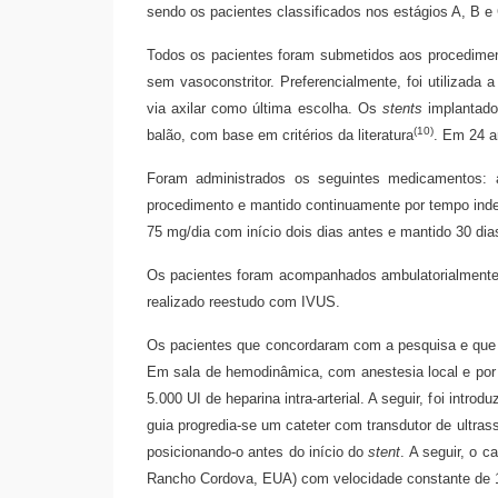
sendo os pacientes classificados nos estágios A, B e
Todos os pacientes foram submetidos aos procedimen
sem vasoconstritor. Preferencialmente, foi utilizada a 
via axilar como última escolha. Os
stents
implantado
(10)
balão, com base em critérios da literatura
. Em 24 a
Foram administrados os seguintes medicamentos: ác
procedimento e mantido continuamente por tempo indefi
75 mg/dia com início dois dias antes e mantido 30 di
Os pacientes foram acompanhados ambulatorialmente
realizado reestudo com IVUS.
Os pacientes que concordaram com a pesquisa e que a
Em sala de hemodinâmica, com anestesia local e por via
5.000 UI de heparina intra-arterial. A seguir, foi intr
guia progredia-se um cateter com transdutor de ultra
posicionando-o antes do início do
stent
. A seguir, o c
Rancho Cordova, EUA) com velocidade constante de 