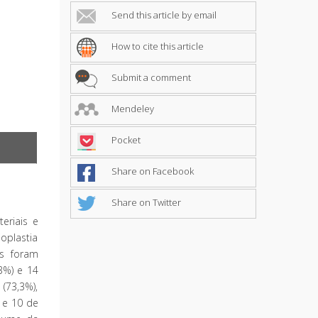
Send this article by email
How to cite this article
Submit a comment
Mendeley
Pocket
Share on Facebook
Share on Twitter
teriais e
oplastia
os foram
3%) e 14
(73,3%),
) e 10 de