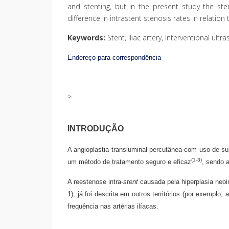
and stenting, but in the present study the sten
difference in intrastent stenosis rates in relation t
Keywords:
Stent, Iliac artery, Interventional ult
Endereço para correspondência
>
INTRODUÇÃO
A angioplastia transluminal percutânea com uso de sup
(1-3)
um método de tratamento seguro e eficaz
, sendo 
A reestenose intra-
stent
causada pela hiperplasia neoi
1
), já foi descrita em outros territórios (por exemplo, 
frequência nas artérias ilíacas.