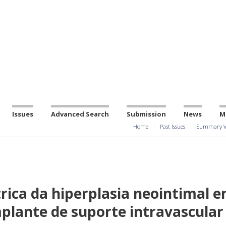
Issues
Advanced Search
Submission
News
M
Home
Past Issues
Summary V
rica da hiperplasia neointimal 
implante de suporte intravascular