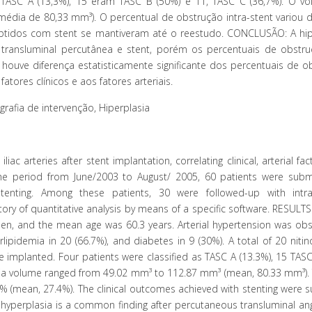
m TASC A (13,3%), 15 eram TASC B (50%) e 11, TASC C (36,7%). O v
média de 80,33 mm³). O percentual de obstrução intra-stent variou 
obtidos com stent se mantiveram até o reestudo. CONCLUSÃO: A hip
 transluminal percutânea e stent, porém os percentuais de obstr
uve diferença estatisticamente significante dos percentuais de o
atores clínicos e aos fatores arteriais.
ografia de intervenção, Hiperplasia
iac arteries after stent implantation, correlating clinical, arterial fa
e period from June/2003 to August/ 2005, 60 patients were subm
tenting. Among these patients, 30 were followed-up with intra
ory of quantitative analysis by means of a specific software. RESULTS
en, and the mean age was 60.3 years. Arterial hypertension was obs
lipidemia in 20 (66.7%), and diabetes in 9 (30%). A total of 20 nitin
re implanted. Four patients were classified as TASC A (13.3%), 15 TAS
sia volume ranged from 49.02 mm³ to 112.87 mm³ (mean, 80.33 mm³). 
% (mean, 27.4%). The clinical outcomes achieved with stenting were 
hyperplasia is a common finding after percutaneous transluminal ang