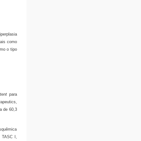
perplasia
sais como
omo o tipo
tent
para
apeutics,
a de 60,3
 isquêmica
o TASC I,