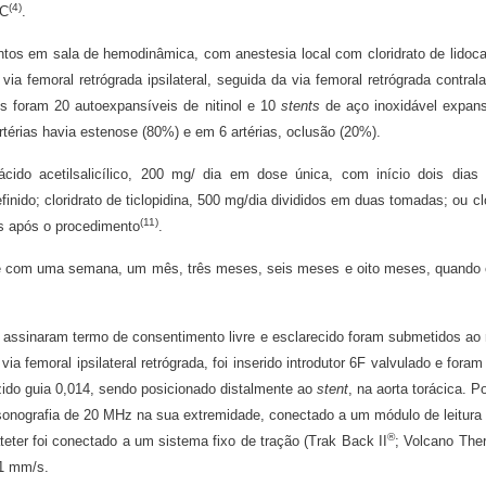
(4)
 C
.
tos em sala de hemodinâmica, com anestesia local com cloridrato de lidoc
via femoral retrógrada ipsilateral, seguida da via femoral retrógrada contrala
s foram 20 autoexpansíveis de nitinol e 10
stents
de aço inoxidável expans
rtérias havia estenose (80%) e em 6 artérias, oclusão (20%).
ido acetilsalicílico, 200 mg/ dia em dose única, com início dois dias
nido; cloridrato de ticlopidina, 500 mg/dia divididos em duas tomadas; ou cl
(11)
as após o procedimento
.
 com uma semana, um mês, três meses, seis meses e oito meses, quando 
ssinaram termo de consentimento livre e esclarecido foram submetidos ao 
 femoral ipsilateral retrógrada, foi inserido introdutor 6F valvulado e foram
oduzido guia 0,014, sendo posicionado distalmente ao
stent
, na aorta torácica. P
ssonografia de 20 MHz na sua extremidade, conectado a um módulo de leitura
®
ateter foi conectado a um sistema fixo de tração (Trak Back II
; Volcano Ther
1 mm/s.