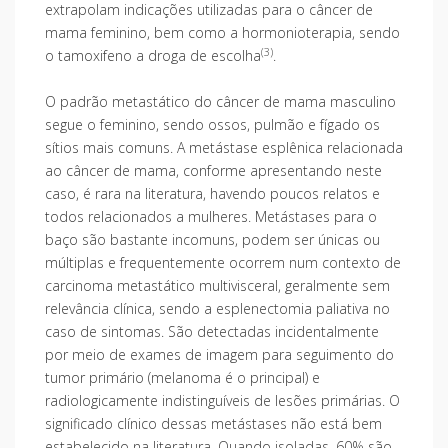
extrapolam indicações utilizadas para o câncer de
mama feminino, bem como a hormonioterapia, sendo
(3)
o tamoxifeno a droga de escolha
.
O padrão metastático do câncer de mama masculino
segue o feminino, sendo ossos, pulmão e fígado os
sítios mais comuns. A metástase esplênica relacionada
ao câncer de mama, conforme apresentando neste
caso, é rara na literatura, havendo poucos relatos e
todos relacionados a mulheres. Metástases para o
baço são bastante incomuns, podem ser únicas ou
múltiplas e frequentemente ocorrem num contexto de
carcinoma metastático multivisceral, geralmente sem
relevância clínica, sendo a esplenectomia paliativa no
caso de sintomas. São detectadas incidentalmente
por meio de exames de imagem para seguimento do
tumor primário (melanoma é o principal) e
radiologicamente indistinguíveis de lesões primárias. O
significado clínico dessas metástases não está bem
estabelecido na literatura. Quando isoladas, 60% são