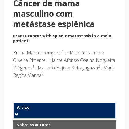
Câncer de mama
masculino com
metástase esplênica
Breast cancer with splenic metastasis in a male
patient
1
Bruna Maria Thompson
; Flávio Ferrarini de
1
Oliveira Pimentel
; Jaime Afonso Coelho Nogueira
1
2
Diógenes
; Marcelo Hajime Kohayagawa
; Maria
2
Regina Vianna
Artigo
Sobre os autores