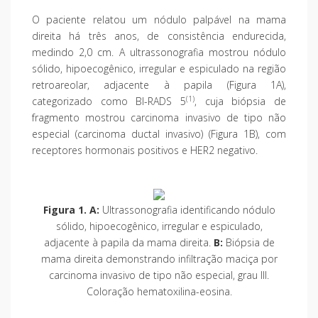
O paciente relatou um nódulo palpável na mama
direita há três anos, de consistência endurecida,
medindo 2,0 cm. A ultrassonografia mostrou nódulo
sólido, hipoecogênico, irregular e espiculado na região
retroareolar, adjacente à papila (Figura 1A),
(1)
categorizado como BI-RADS 5
, cuja biópsia de
fragmento mostrou carcinoma invasivo de tipo não
especial (carcinoma ductal invasivo) (Figura 1B), com
receptores hormonais positivos e HER2 negativo.
Figura 1. A:
Ultrassonografia identificando nódulo
sólido, hipoecogênico, irregular e espiculado,
adjacente à papila da mama direita.
B:
Biópsia de
mama direita demonstrando infiltração maciça por
carcinoma invasivo de tipo não especial, grau III.
Coloração hematoxilina-eosina.