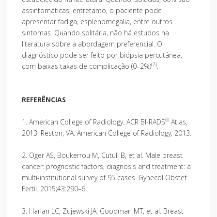
assintomáticas, entretanto, o paciente pode
apresentar fadiga, esplenomegalia, entre outros
sintomas. Quando solitária, não há estudos na
literatura sobre a abordagem preferencial. O
diagnóstico pode ser feito por biópsia percutânea,
(7)
com baixas taxas de complicação (0–2%)
.
REFERÊNCIAS
®
1. American College of Radiology. ACR BI-RADS
Atlas,
2013. Reston, VA: American College of Radiology; 2013.
2. Oger AS, Boukerrou M, Cutuli B, et al. Male breast
cancer: prognostic factors, diagnosis and treatment: a
multi-institutional survey of 95 cases. Gynecol Obstet
Fertil. 2015;43:290–6.
3. Harlan LC, Zujewski JA, Goodman MT, et al. Breast