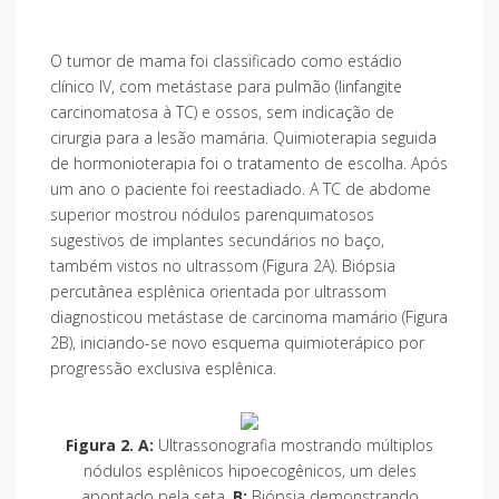
O tumor de mama foi classificado como estádio
clínico IV, com metástase para pulmão (linfangite
carcinomatosa à TC) e ossos, sem indicação de
cirurgia para a lesão mamária. Quimioterapia seguida
de hormonioterapia foi o tratamento de escolha. Após
um ano o paciente foi reestadiado. A TC de abdome
superior mostrou nódulos parenquimatosos
sugestivos de implantes secundários no baço,
também vistos no ultrassom (Figura 2A). Biópsia
percutânea esplênica orientada por ultrassom
diagnosticou metástase de carcinoma mamário (Figura
2B), iniciando-se novo esquema quimioterápico por
progressão exclusiva esplênica.
Figura 2. A:
Ultrassonografia mostrando múltiplos
nódulos esplênicos hipoecogênicos, um deles
apontado pela seta.
B:
Biópsia demonstrando