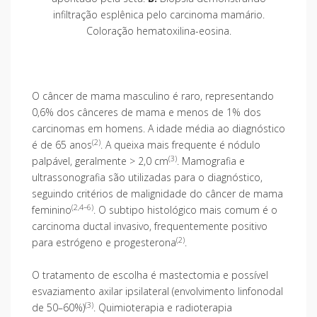
infiltração esplênica pelo carcinoma mamário.
Coloração hematoxilina-eosina.
O câncer de mama masculino é raro, representando
0,6% dos cânceres de mama e menos de 1% dos
carcinomas em homens. A idade média ao diagnóstico
(2)
é de 65 anos
. A queixa mais frequente é nódulo
(3)
palpável, geralmente > 2,0 cm
. Mamografia e
ultrassonografia são utilizadas para o diagnóstico,
seguindo critérios de malignidade do câncer de mama
(2,4–6)
feminino
. O subtipo histológico mais comum é o
carcinoma ductal invasivo, frequentemente positivo
(2)
para estrógeno e progesterona
.
O tratamento de escolha é mastectomia e possível
esvaziamento axilar ipsilateral (envolvimento linfonodal
(3)
de 50–60%)
. Quimioterapia e radioterapia