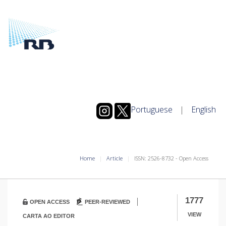
Portuguese
|
English
Home
Article
ISSN: 2526-8732 - Open Access
|
1777
OPEN ACCESS
PEER-REVIEWED
VIEW
CARTA AO EDITOR