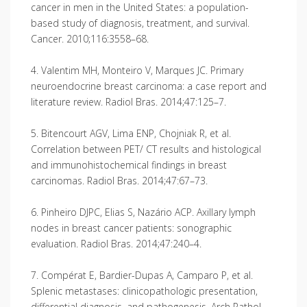
cancer in men in the United States: a population-
based study of diagnosis, treatment, and survival.
Cancer. 2010;116:3558–68.
4. Valentim MH, Monteiro V, Marques JC. Primary
neuroendocrine breast carcinoma: a case report and
literature review. Radiol Bras. 2014;47:125–7.
5. Bitencourt AGV, Lima ENP, Chojniak R, et al.
Correlation between PET/ CT results and histological
and immunohistochemical findings in breast
carcinomas. Radiol Bras. 2014;47:67–73.
6. Pinheiro DJPC, Elias S, Nazário ACP. Axillary lymph
nodes in breast cancer patients: sonographic
evaluation. Radiol Bras. 2014;47:240–4.
7. Compérat E, Bardier-Dupas A, Camparo P, et al.
Splenic metastases: clinicopathologic presentation,
differential diagnosis, and pathogenesis. Arch Pathol