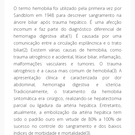
O termo hemobilia foi utilizado pela primeira vez por
Sandblom em 1948 para descrever sangramento na
árvore biliar após trauma hepático. É uma afecção
incomum e faz parte do diagnóstico diferencial de
hemorragia digestiva alta(1). É causada por uma
comunicação entre a circulação esplâncnica e o trato
biliar(2). Existem várias causas de hemobilia, como
trauma iatrogênico e acidental, litíase biliar, inflamação,
malformações vasculares e tumores. O trauma
iatrogênico é a causa mais comum de hemobilia(3). A
apresentação clínica é caracterizada por dor
abdominal, hemorragia digestiva e icterícia.
Tradicionalmente, o tratamento da hemobilia
sintomática era cirúrgico, realizando-se hepatectomia
parcial ou ligadura da artéria hepática. Entretanto,
atualmente, a embolização da artéria hepática tem
sido o padrão ouro em virtude de 80% a 100% de
sucesso no controle do sangramento e dos baixos
índices de morbidade e mortalidade(3).