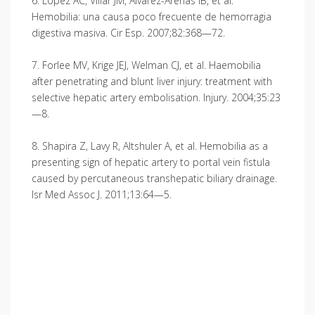
6. López AC, Villar JM, Álvarez-Arenas IB, et al.
Hemobilia: una causa poco frecuente de hemorragia
digestiva masiva. Cir Esp. 2007;82:368—72.
7. Forlee MV, Krige JEJ, Welman CJ, et al. Haemo­bilia
after penetrating and blunt liver injury: treatment with
selective hepatic artery embolisation. Injury. 2004;35:23
—8.
8. Shapira Z, Lavy R, Altshuler A, et al. Hemobilia as a
presenting sign of hepatic artery to portal vein fistula
caused by percutaneous transhepatic biliary drainage.
Isr Med Assoc J. 2011;13:64—5.