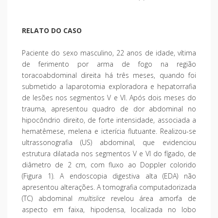
RELATO DO CASO
Paciente do sexo masculino, 22 anos de idade, vítima
de ferimento por arma de fogo na região
toracoabdominal direita há três meses, quando foi
submetido a laparotomia exploradora e hepatorrafia
de lesões nos segmentos V e VI. Após dois meses do
trauma, apresentou quadro de dor abdominal no
hipocôndrio direito, de forte intensidade, associada a
hematêmese, melena e icterícia flutuante. Realizou-se
ultrassonografia (US) abdominal, que evidenciou
estrutura dilatada nos segmentos V e VI do fígado, de
diâmetro de 2 cm, com fluxo ao Doppler colorido
(Figura 1). A endoscopia digestiva alta (EDA) não
apresentou alterações. A tomografia computadorizada
(TC) abdominal
multislice
revelou área amorfa de
aspecto em faixa, hipodensa, localizada no lobo