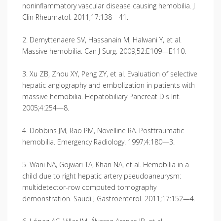
noninflammatory vascular disease causing hemo­bilia. J
Clin Rheumatol. 2011;17:138—41.
2. Demyttenaere SV, Hassanain M, Halwani Y, et al.
Massive hemobilia. Can J Surg. 2009;52:E109—E110.
3. Xu ZB, Zhou XY, Peng ZY, et al. Evaluation of selective
hepatic angiography and embolization in patients with
massive hemobilia. Hepatobiliary Pancreat Dis Int.
2005;4:254—8.
4. Dobbins JM, Rao PM, Novelline RA. Posttraumatic
hemobilia. Emergency Radiology. 1997;4:180—3.
5. Wani NA, Gojwari TA, Khan NA, et al. Hemobilia in a
child due to right hepatic artery pseudoaneu­rysm:
multidetector-row computed tomography
demonstration. Saudi J Gastroenterol. 2011;17:152—4.