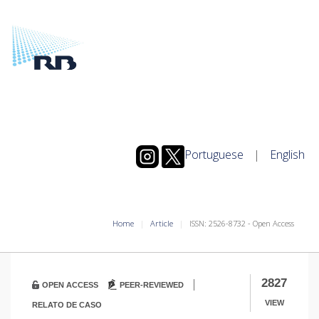
Portuguese
|
English
Home
Article
ISSN: 2526-8732 - Open Access
|
2827
OPEN ACCESS
PEER-REVIEWED
VIEW
RELATO DE CASO