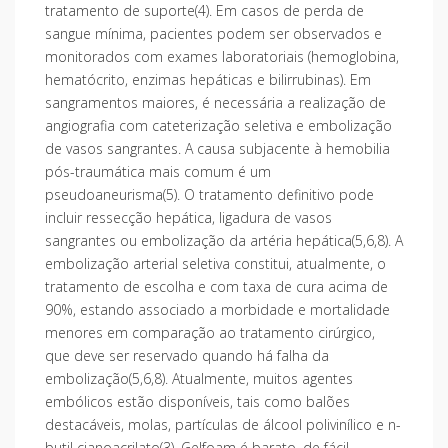
tratamento de suporte(4). Em casos de perda de
sangue mínima, pacientes podem ser observados e
monitorados com exames laboratoriais (hemoglobina,
hematócrito, enzimas hepáticas e bilirrubinas). Em
sangramentos maiores, é necessária a realização de
angiografia com cateterização seletiva e embolização
de vasos sangrantes. A causa subjacente à hemobilia
pós-traumática mais comum é um
pseudoaneurisma(5). O tratamento definitivo pode
incluir ressecção hepática, ligadura de vasos
sangrantes ou embolização da artéria hepática(5,6,8). A
embolização arterial seletiva constitui, atualmente, o
tratamento de escolha e com taxa de cura acima de
90%, estando associado a morbidade e mortalidade
menores em comparação ao tratamento cirúrgico,
que deve ser reservado quando há falha da
embolização(5,6,8). Atualmente, muitos agentes
embólicos estão disponíveis, tais como balões
destacáveis, molas, partículas de álcool polivinílico e n-
butil cianoacrilato(3). Gelfoam é barato, de fácil