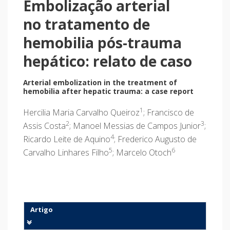
Embolização arterial
no tratamento de
hemobilia pós-trauma
hepático: relato de caso
Arterial embolization in the treatment of
hemobilia after hepatic trauma: a case report
1
Hercilia Maria Carvalho Queiroz
; Francisco de
2
3
Assis Costa
; Manoel Messias de Campos Junior
;
4
Ricardo Leite de Aquino
; Frederico Augusto de
5
6
Carvalho Linhares Filho
; Marcelo Otoch
Artigo