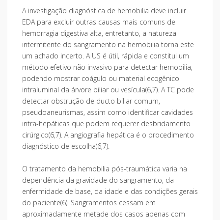
A investigação diagnóstica de hemobilia deve incluir
EDA para excluir outras causas mais comuns de
hemorragia digestiva alta, entretanto, a natureza
intermitente do sangramento na hemobilia torna este
um achado incerto. A US é útil, rápida e constitui um
método efetivo não invasivo para detectar hemobilia,
podendo mostrar coágulo ou material ecogênico
intraluminal da árvore biliar ou vesícula(6,7). A TC pode
detectar obstrução de ducto biliar comum,
pseudoaneurismas, assim como identificar cavidades
intra-hepáticas que podem requerer desbridamento
cirúrgico(6,7). A angiografia hepática é o procedimento
diagnóstico de escolha(6,7).
O tratamento da hemobilia pós-traumática varia na
dependência da gravidade do sangramento, da
enfermidade de base, da idade e das condições gerais
do paciente(6). Sangramentos cessam em
aproximadamente metade dos casos apenas com