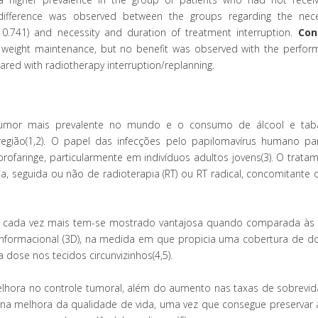
nt difference was observed between the groups regarding the nece
0.741) and necessity and duration of treatment interruption.
Con
ody weight maintenance, but no benefit was observed with the perfor
d with radiotherapy interruption/replanning.
umor mais prevalente no mundo e o consumo de álcool e tab
egião(1,2). O papel das infecções pelo papilomavírus humano pa
rofaringe, particularmente em indivíduos adultos jovens(3). O trata
a, seguida ou não de radioterapia (RT) ou RT radical, concomitante 
) cada vez mais tem-se mostrado vantajosa quando comparada às 
conformacional (3D), na medida em que propicia uma cobertura de d
ose nos tecidos circunvizinhos(4,5).
hora no controle tumoral, além do aumento nas taxas de sobrevid
na melhora da qualidade de vida, uma vez que consegue preservar 