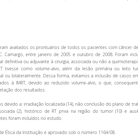
foram avaliados os prontuários de todos os pacientes com câncer d
. Camargo, entre janeiro de 2005 e outubro de 2008. Foram incl
cal definitiva ou adjuvante à cirurgia, associada ou não a quimiotera
MRT tivesse como volume-alvo, além da lesão primária ou leito tu
eral ou bilateralmente. Dessa forma, evitamos a inclusão de casos e
nados à IMRT, devido ao reduzido volume-alvo, o que, consequen
retação dos resultados.
s devido a: irradiação localizada (14), não conclusão do plano de t
ciada (2), histórico de RT prvia na região do tumor (10) e aus
ntes foram incluídos no estudo.
e Ética da Instituição e aprovado sob o número 1164/08.