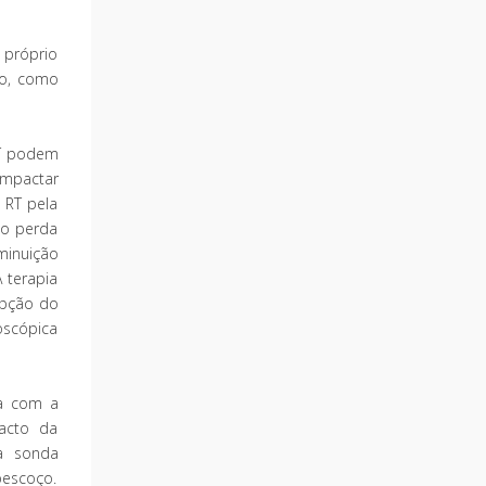
 próprio
ão, como
RT podem
impactar
 RT pela
do perda
minuição
 terapia
upção do
oscópica
da com a
pacto da
 a sonda
pescoço.