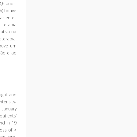
,6 anos.
%) houve
pacientes
 terapia
cativa na
terapia.
houve um
ção e ao
ight and
tensity-
 January
atients’
and in 19
 loss of
>
ved pre-