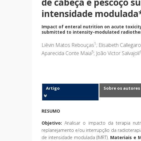
de cabeça e pescoço s
intensidade modulada
Impact of enteral nutrition on acute toxici
submitted to intensity-modulated radiothe
1
Liêvin Matos Rebouças
; Elisabeth Callegaro
5
Aparecida Conte Maia
; João Victor Salvajoli
Artigo
Sobre os autores
RESUMO
Objetivo:
Analisar o impacto da terapia nut
replanejamento e/ou interrupção da radioterap
de intensidade modulada (IMRT).
Materiais e 