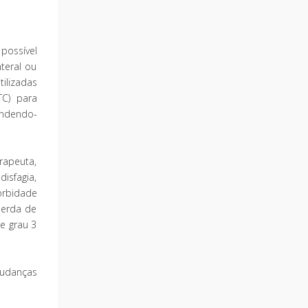
possível
teral ou
ilizadas
TC) para
endendo-
rapeuta,
isfagia,
orbidade
perda de
e grau 3
mudanças