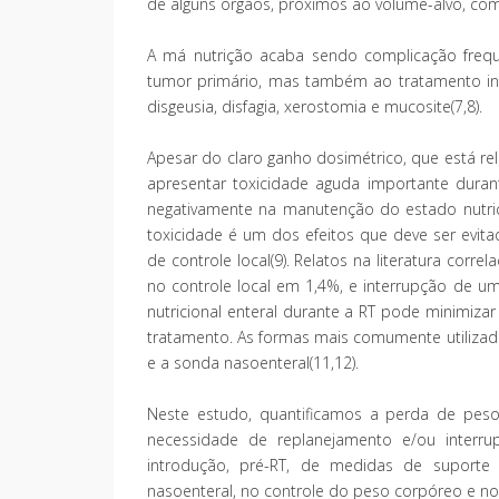
de alguns órgãos, próximos ao volume-alvo, como
A má nutrição acaba sendo complicação freq
tumor primário, mas também ao tratamento ins
disgeusia, disfagia, xerostomia e mucosite(7,8).
Apesar do claro ganho dosimétrico, que está r
apresentar toxicidade aguda importante dura
negativamente na manutenção do estado nutric
toxicidade é um dos efeitos que deve ser evi
de controle local(9). Relatos na literatura co
no controle local em 1,4%, e interrupção de 
nutricional enteral durante a RT pode minimiz
tratamento. As formas mais comumente utilizada
e a sonda nasoenteral(11,12).
Neste estudo, quantificamos a perda de pes
necessidade de replanejamento e/ou interru
introdução, pré-RT, de medidas de suporte
nasoenteral, no controle do peso corpóreo e n