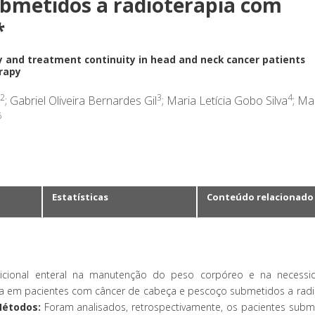
ubmetidos a radioterapia com
*
ty and treatment continuity in head and neck cancer patients
rapy
2
3
4
; Gabriel Oliveira Bernardes Gil
; Maria Letícia Gobo Silva
; Ma
6
Estatísticas
Conteúdo relacionado
ricional enteral na manutenção do peso corpóreo e na necess
ia em pacientes com câncer de cabeça e pescoço submetidos a radi
Métodos:
Foram analisados, retrospectivamente, os pacientes subm