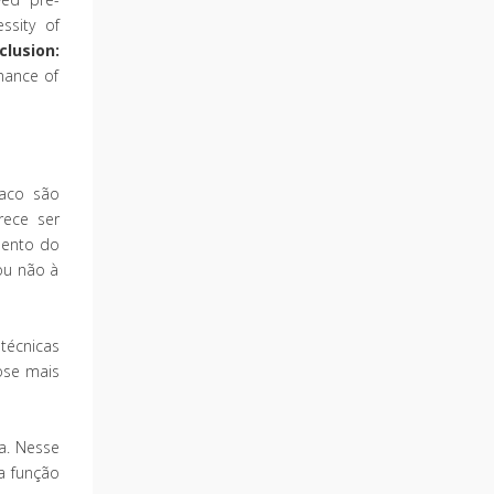
ssity of
clusion:
mance of
aco são
rece ser
mento do
ou não à
técnicas
ose mais
a. Nesse
a função