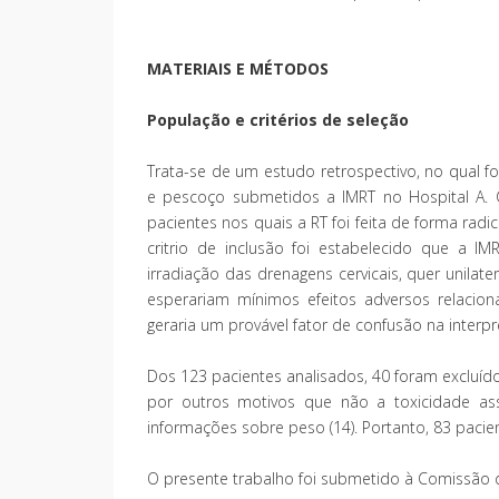
MATERIAIS E MÉTODOS
População e critérios de seleção
Trata-se de um estudo retrospectivo, no qual 
e pescoço submetidos a IMRT no Hospital A. C
pacientes nos quais a RT foi feita de forma radi
critrio de inclusão foi estabelecido que a I
irradiação das drenagens cervicais, quer unilat
esperariam mínimos efeitos adversos relacio
geraria um provável fator de confusão na interp
Dos 123 pacientes analisados, 40 foram excluído
por outros motivos que não a toxicidade asso
informações sobre peso (14). Portanto, 83 pacie
O presente trabalho foi submetido à Comissão d