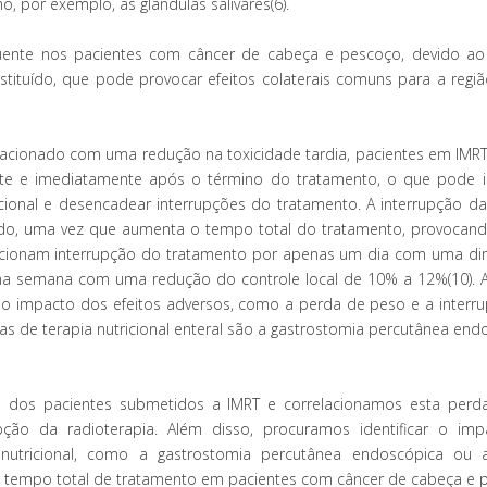
, por exemplo, as glândulas salivares(6).
uente nos pacientes com câncer de cabeça e pescoço, devido ao
tituído, que pode provocar efeitos colaterais comuns para a regi
elacionado com uma redução na toxicidade tardia, pacientes em IM
nte e imediatamente após o término do tratamento, o que pode 
ional e desencadear interrupções do tratamento. A interrupção da
tado, uma vez que aumenta o tempo total do tratamento, provocan
rrelacionam interrupção do tratamento por apenas um dia com uma di
uma semana com uma redução do controle local de 10% a 12%(10). A
ar o impacto dos efeitos adversos, como a perda de peso e a interr
s de terapia nutricional enteral são a gastrostomia percutânea end
o dos pacientes submetidos a IMRT e correlacionamos esta per
pção da radioterapia. Além disso, procuramos identificar o im
 nutricional, como a gastrostomia percutânea endoscópica ou
o tempo total de tratamento em pacientes com câncer de cabeça e 