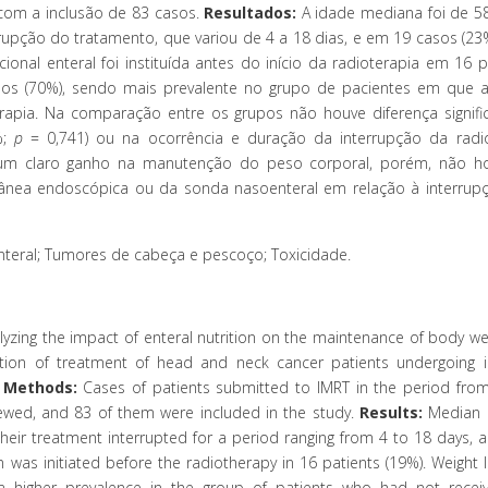
 com a inclusão de 83 casos.
Resultados:
A idade mediana foi de 58
rupção do tratamento, que variou de 4 a 18 dias, e em 19 casos (23
ional enteral foi instituída antes do início da radioterapia em 16 
s (70%), sendo mais prevalente no grupo de pacientes em que a
oterapia. Na comparação entre os grupos não houve diferença signifi
%;
p
= 0,741) ou na ocorrência e duração da interrupção da radio
m um claro ganho na manutenção do peso corporal, porém, não 
utânea endoscópica ou da sonda nasoenteral em relação à interrup
enteral; Tumores de cabeça e pescoço; Toxicidade.
yzing the impact of enteral nutrition on the maintenance of body we
ption of treatment of head and neck cancer patients undergoing in
 Methods:
Cases of patients submitted to IMRT in the period from
iewed, and 83 of them were included in the study.
Results:
Median p
their treatment interrupted for a period ranging from 4 to 18 days, 
on was initiated before the radiotherapy in 16 patients (19%). Weight
a higher prevalence in the group of patients who had not recei