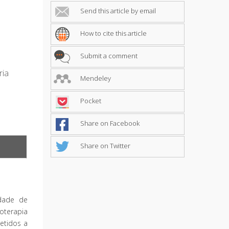
Send this article by email
How to cite this article
Submit a comment
ria
Mendeley
Pocket
Share on Facebook
Share on Twitter
idade de
oterapia
etidos a