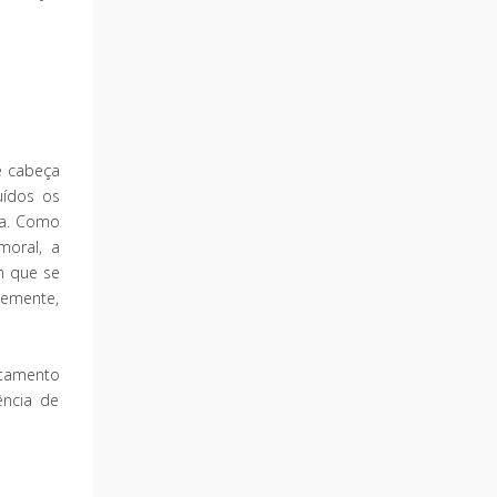
e cabeça
uídos os
pia. Como
moral, a
m que se
temente,
ratamento
ência de