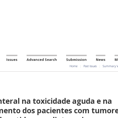
Issues
Advanced Search
Submission
News
M
Home
Past Issues
Summary V
teral na toxicidade aguda e na
mento dos pacientes com tumor