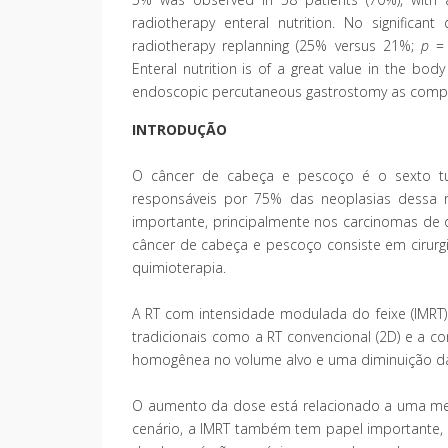
radiotherapy enteral nutrition. No significa
radiotherapy replanning (25% versus 21%;
p
= 
Enteral nutrition is of a great value in the b
endoscopic percutaneous gastrostomy as compare
INTRODUÇÃO
O câncer de cabeça e pescoço é o sexto t
responsáveis por 75% das neoplasias dessa r
importante, principalmente nos carcinomas de o
câncer de cabeça e pescoço consiste em cirurgi
quimioterapia.
A RT com intensidade modulada do feixe (IMRT
tradicionais como a RT convencional (2D) e a 
homogênea no volume alvo e uma diminuição da d
O aumento da dose está relacionado a uma mel
cenário, a IMRT também tem papel importante, 