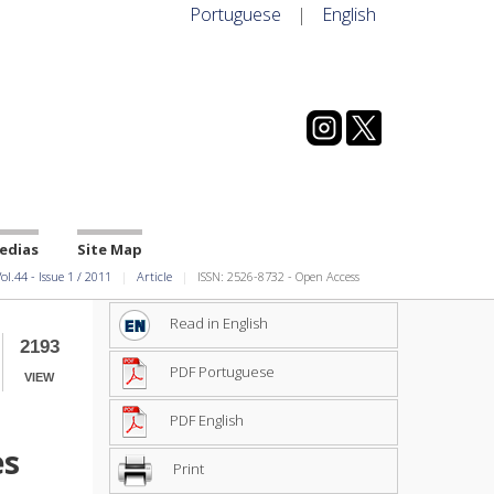
Portuguese
|
English
edias
Site Map
ol.44
-
Issue
1
/
2011
Article
ISSN: 2526-8732 - Open Access
Read in English
2193
PDF Portuguese
VIEW
PDF English
es
Print