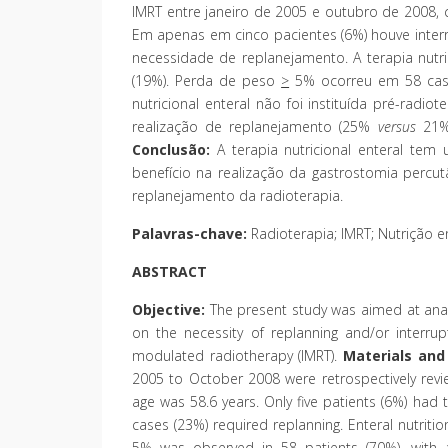
IMRT entre janeiro de 2005 e outubro de 2008,
Em apenas em cinco pacientes (6%) houve inter
necessidade de replanejamento. A terapia nutric
(19%). Perda de peso
>
5% ocorreu em 58 caso
nutricional enteral não foi instituída pré-radi
realização de replanejamento (25%
versus
21
Conclusão:
A terapia nutricional enteral te
benefício na realização da gastrostomia perc
replanejamento da radioterapia.
Palavras-chave:
Radioterapia; IMRT; Nutrição 
ABSTRACT
Objective:
The present study was aimed at anal
on the necessity of replanning and/or interru
modulated radiotherapy (IMRT).
Materials and
2005 to October 2008 were retrospectively rev
age was 58.6 years. Only five patients (6%) had 
cases (23%) required replanning. Enteral nutriti
5% was observed in 58 patients (70%), with 