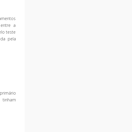
atamentos
 entre a
elo teste
ada pela
primário
% tinham