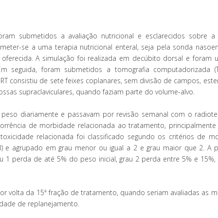
oram submetidos a avaliação nutricional e esclarecidos sobre a 
eter-se a uma terapia nutricional enteral, seja pela sonda nasoen
oferecida. A simulação foi realizada em decúbito dorsal e foram ut
 Em seguida, foram submetidos a tomografia computadorizada (
RT consistiu de sete feixes coplanares, sem divisão de campos, est
fossas supraclaviculares, quando faziam parte do volume-alvo.
o peso diariamente e passavam por revisão semanal com o radiote
ência de morbidade relacionada ao tratamento, principalmente d
toxicidade relacionada foi classificado segundo os critérios de m
) e agrupado em grau menor ou igual a 2 e grau maior que 2. A 
u 1 perda de até 5% do peso inicial, grau 2 perda entre 5% e 15%, 
por volta da 15ª fração de tratamento, quando seriam avaliadas as 
idade de replanejamento.