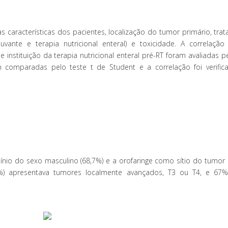
r as características dos pacientes, localização do tumor primário, tr
djuvante e terapia nutricional enteral) e toxicidade. A correlação
 instituição da terapia nutricional enteral pré-RT foram avaliadas p
am comparadas pelo teste t de Student e a correlação foi verific
nio do sexo masculino (68,7%) e a orofaringe como sítio do tumor 
7%) apresentava tumores localmente avançados, T3 ou T4, e 67