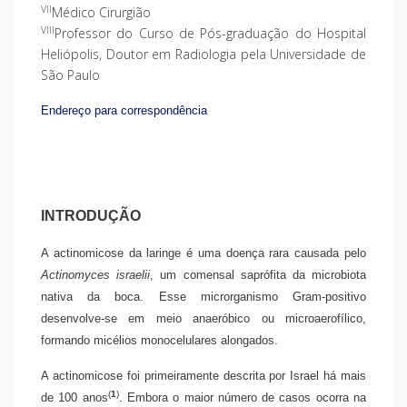
VII
Médico Cirurgião
VIII
Professor do Curso de Pós-graduação do Hospital
Heliópolis, Doutor em Radiologia pela Universidade de
São Paulo
Endereço para correspondência
INTRODUÇÃO
A actinomicose da laringe é uma doença rara causada pelo
Actinomyces israelii
, um comensal saprófita da microbiota
nativa da boca. Esse microrganismo Gram-positivo
desenvolve-se em meio anaeróbico ou microaerofílico,
formando micélios monocelulares alongados.
A actinomicose foi primeiramente descrita por Israel há mais
(
1
)
de 100 anos
. Embora o maior número de casos ocorra na