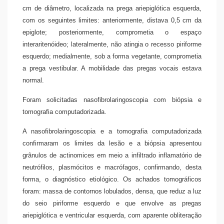
cm de diâmetro, localizada na prega ariepiglótica esquerda,
com os seguintes limites: anteriormente, distava 0,5 cm da
epiglote; posteriormente, comprometia o espaço
interaritenóideo; lateralmente, não atingia o recesso piriforme
esquerdo; medialmente, sob a forma vegetante, comprometia
a prega vestibular. A mobilidade das pregas vocais estava
normal.
Foram solicitadas nasofibrolaringoscopia com biópsia e
tomografia computadorizada.
A nasofibrolaringoscopia e a tomografia computadorizada
confirmaram os limites da lesão e a biópsia apresentou
grânulos de actinomices em meio a infiltrado inflamatório de
neutrófilos, plasmócitos e macrófagos, confirmando, desta
forma, o diagnóstico etiológico. Os achados tomográficos
foram: massa de contornos lobulados, densa, que reduz a luz
do seio piriforme esquerdo e que envolve as pregas
ariepiglótica e ventricular esquerda, com aparente obliteração