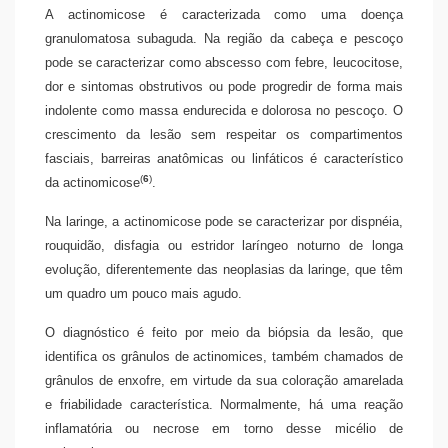
A actinomicose é caracterizada como uma doença
granulomatosa subaguda. Na região da cabeça e pescoço
pode se caracterizar como abscesso com febre, leucocitose,
dor e sintomas obstrutivos ou pode progredir de forma mais
indolente como massa endurecida e dolorosa no pescoço. O
crescimento da lesão sem respeitar os compartimentos
fasciais, barreiras anatômicas ou linfáticos é característico
(
6
)
da actinomicose
.
Na laringe, a actinomicose pode se caracterizar por dispnéia,
rouquidão, disfagia ou estridor laríngeo noturno de longa
evolução, diferentemente das neoplasias da laringe, que têm
um quadro um pouco mais agudo.
O diagnóstico é feito por meio da biópsia da lesão, que
identifica os grânulos de actinomices, também chamados de
grânulos de enxofre, em virtude da sua coloração amarelada
e friabilidade característica. Normalmente, há uma reação
inflamatória ou necrose em torno desse micélio de