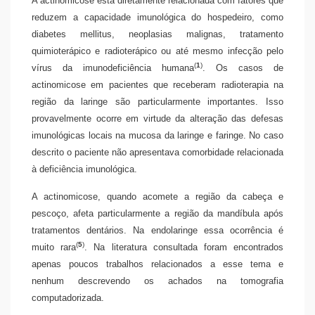
A actinomicose está diretamente relacionada com fatores que
reduzem a capacidade imunológica do hospedeiro, como
diabetes mellitus, neoplasias malignas, tratamento
quimioterápico e radioterápico ou até mesmo infecção pelo
(
1
)
vírus da imunodeficiência humana
. Os casos de
actinomicose em pacientes que receberam radioterapia na
região da laringe são particularmente importantes. Isso
provavelmente ocorre em virtude da alteração das defesas
imunológicas locais na mucosa da laringe e faringe. No caso
descrito o paciente não apresentava comorbidade relacionada
à deficiência imunológica.
A actinomicose, quando acomete a região da cabeça e
pescoço, afeta particularmente a região da mandíbula após
tratamentos dentários. Na endolaringe essa ocorrência é
(
5
)
muito rara
. Na literatura consultada foram encontrados
apenas poucos trabalhos relacionados a esse tema e
nenhum descrevendo os achados na tomografia
computadorizada.