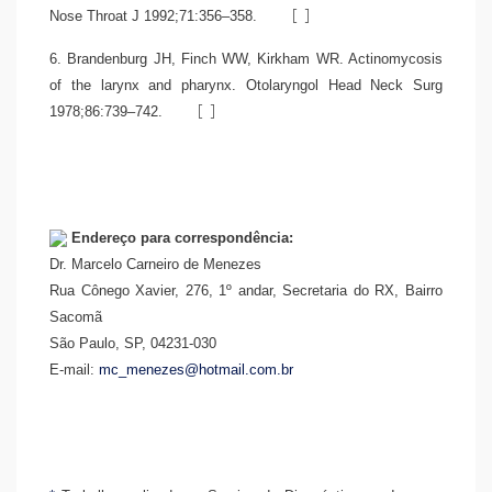
[
]
Nose Throat J 1992;71:356–358.
6. Brandenburg JH, Finch WW, Kirkham WR. Actinomycosis
of the larynx and pharynx. Otolaryngol Head Neck Surg
[
]
1978;86:739–742.
Endereço para correspondência:
Dr. Marcelo Carneiro de Menezes
Rua Cônego Xavier, 276, 1º andar, Secretaria do RX, Bairro
Sacomã
São Paulo, SP, 04231-030
E-mail:
mc_menezes@hotmail.com.br