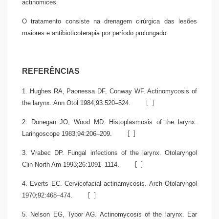
actinomices.
O tratamento consiste na drenagem cirúrgica das lesões
maiores e antibioticoterapia por período prolongado.
REFERÊNCIAS
1. Hughes RA, Paonessa DF, Conway WF. Actinomycosis of
[
]
the larynx. Ann Otol 1984;93:520–524.
2. Donegan JO, Wood MD. Histoplasmosis of the larynx.
[
]
Laringoscope 1983;94:206–209.
3. Vrabec DP. Fungal infections of the larynx. Otolaryngol
[
]
Clin North Am 1993;26:1091–1114.
4. Everts EC. Cervicofacial actinamycosis. Arch Otolaryngol
[
]
1970;92:468–474.
5. Nelson EG, Tybor AG. Actinomycosis of the larynx. Ear