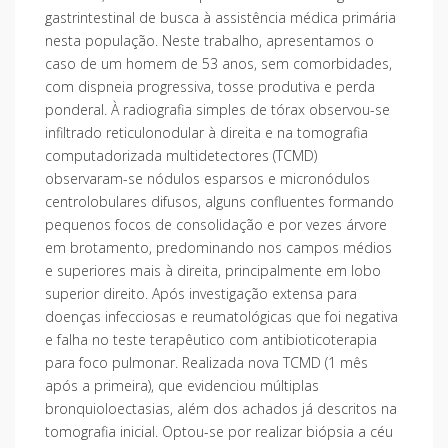
gastrintestinal de busca à assistência médica primária
nesta população. Neste trabalho, apresentamos o
caso de um homem de 53 anos, sem comorbidades,
com dispneia progressiva, tosse produtiva e perda
ponderal. À radiografia simples de tórax observou-se
infiltrado reticulonodular à direita e na tomografia
computadorizada multidetectores (TCMD)
observaram-se nódulos esparsos e micronódulos
centrolobulares difusos, alguns confluentes formando
pequenos focos de consolidação e por vezes árvore
em brotamento, predominando nos campos médios
e superiores mais à direita, principalmente em lobo
superior direito. Após investigação extensa para
doenças infecciosas e reumatológicas que foi negativa
e falha no teste terapêutico com antibioticoterapia
para foco pulmonar. Realizada nova TCMD (1 mês
após a primeira), que evidenciou múltiplas
bronquioloectasias, além dos achados já descritos na
tomografia inicial. Optou-se por realizar biópsia a céu