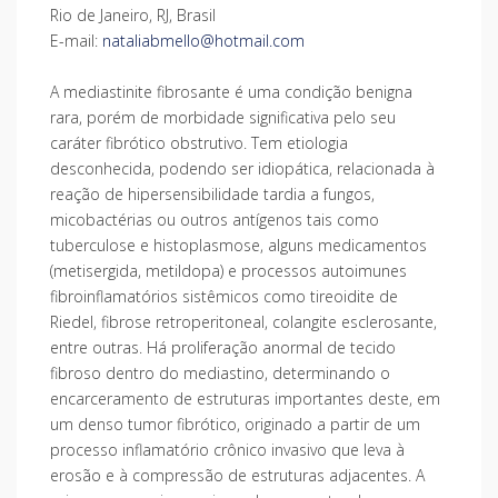
Rio de Janeiro, RJ, Brasil
E-mail:
nataliabmello@hotmail.com
A mediastinite fibrosante é uma condição benigna
rara, porém de morbidade significativa pelo seu
caráter fibrótico obstrutivo. Tem etiologia
desconhecida, podendo ser idiopática, relacionada à
reação de hipersensibilidade tardia a fungos,
micobactérias ou outros antígenos tais como
tuberculose e histoplasmose, alguns medicamentos
(metisergida, metildopa) e processos autoimunes
fibroinflamatórios sistêmicos como tireoidite de
Riedel, fibrose retroperitoneal, colangite esclerosante,
entre outras. Há proliferação anormal de tecido
fibroso dentro do mediastino, determinando o
encarceramento de estruturas importantes deste, em
um denso tumor fibrótico, originado a partir de um
processo inflamatório crônico invasivo que leva à
erosão e à compressão de estruturas adjacentes. A