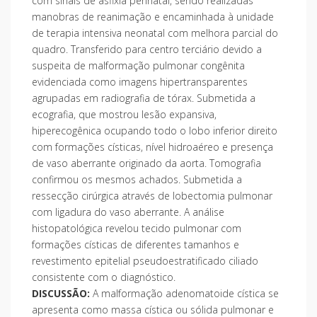
com sinais de asfixia perinatal, sendo realizadas
manobras de reanimação e encaminhada à unidade
de terapia intensiva neonatal com melhora parcial do
quadro. Transferido para centro terciário devido a
suspeita de malformação pulmonar congênita
evidenciada como imagens hipertransparentes
agrupadas em radiografia de tórax. Submetida a
ecografia, que mostrou lesão expansiva,
hiperecogênica ocupando todo o lobo inferior direito
com formações císticas, nível hidroaéreo e presença
de vaso aberrante originado da aorta. Tomografia
confirmou os mesmos achados. Submetida a
ressecção cirúrgica através de lobectomia pulmonar
com ligadura do vaso aberrante. A análise
histopatológica revelou tecido pulmonar com
formações císticas de diferentes tamanhos e
revestimento epitelial pseudoestratificado ciliado
consistente com o diagnóstico.
DISCUSSÃO:
A malformação adenomatoide cística se
apresenta como massa cística ou sólida pulmonar e