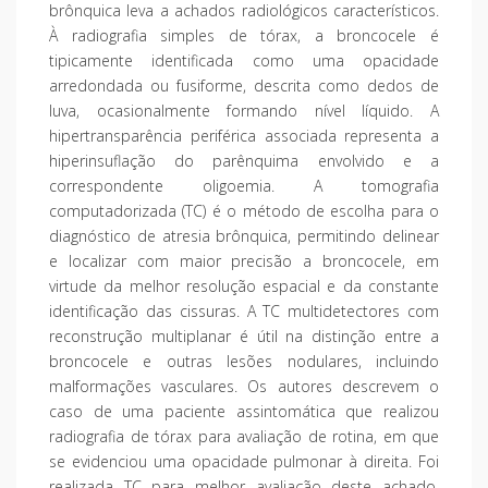
brônquica leva a achados radiológicos característicos.
À radiografia simples de tórax, a broncocele é
tipicamente identificada como uma opacidade
arredondada ou fusiforme, descrita como dedos de
luva, ocasionalmente formando nível líquido. A
hipertransparência periférica associada representa a
hiperinsuflação do parênquima envolvido e a
correspondente oligoemia. A tomografia
computadorizada (TC) é o método de escolha para o
diagnóstico de atresia brônquica, permitindo delinear
e localizar com maior precisão a broncocele, em
virtude da melhor resolução espacial e da constante
identificação das cissuras. A TC multidetectores com
reconstrução multiplanar é útil na distinção entre a
broncocele e outras lesões nodulares, incluindo
malformações vasculares. Os autores descrevem o
caso de uma paciente assintomática que realizou
radiografia de tórax para avaliação de rotina, em que
se evidenciou uma opacidade pulmonar à direita. Foi
realizada TC para melhor avaliação deste achado,