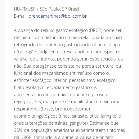
HU-FMUSP - São Paulo, SP Brasil
E-mail:
brendamartines@bol.com.br
A doença do refluxo gastroesofágico (DRGE) pode ser
definida como disfunção crônica relacionada ao fluxo
retrógrado de conteúdo gastroduodenal ao esôfago
e/ou órgãos adjacentes, resultando em um espectro
variável de sintomas, podendo gerar lesão tecidual ou
não. Sua patogênese consiste na perda estrutural ou
funcional dos mecanismos antirrefluxo como o
esfíncter esofágico inferior, peristaltismo esofágico,
hiato esofágico, esvaziamento gástrico. A
apresentação clínica mais frequente é pirose e
regurgitações, mas pode se manifestar com sintomas
respiratórios (tosse, broncoespasmo),
otorrinolaringológicos (rinite, sinusite, otite, laringite) e
orais (alterações dentárias, gengivite). Estima-se que
20% da população americana experimentem sintomas
da DRGE, tornando-a a primeira causa de origem