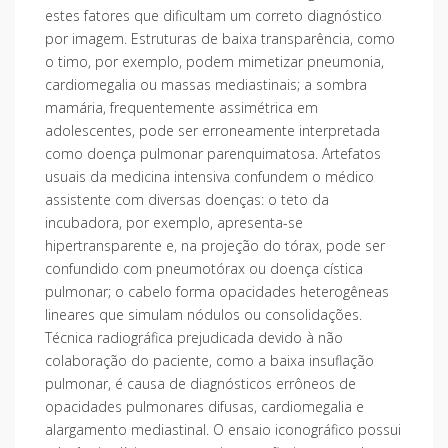
estes fatores que dificultam um correto diagnóstico
por imagem. Estruturas de baixa transparência, como
o timo, por exemplo, podem mimetizar pneumonia,
cardiomegalia ou massas mediastinais; a sombra
mamária, frequentemente assimétrica em
adolescentes, pode ser erroneamente interpretada
como doença pulmonar parenquimatosa. Artefatos
usuais da medicina intensiva confundem o médico
assistente com diversas doenças: o teto da
incubadora, por exemplo, apresenta-se
hipertransparente e, na projeção do tórax, pode ser
confundido com pneumotórax ou doença cística
pulmonar; o cabelo forma opacidades heterogêneas
lineares que simulam nódulos ou consolidações.
Técnica radiográfica prejudicada devido à não
colaboração do paciente, como a baixa insuflação
pulmonar, é causa de diagnósticos errôneos de
opacidades pulmonares difusas, cardiomegalia e
alargamento mediastinal. O ensaio iconográfico possui