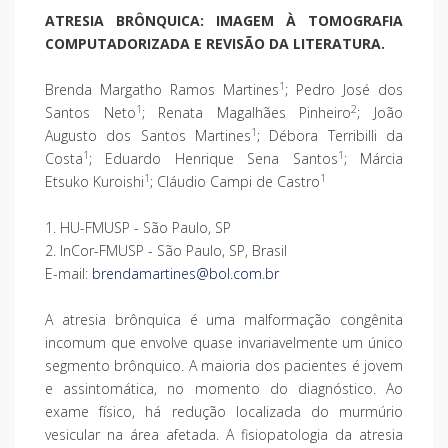
ATRESIA BRÔNQUICA: IMAGEM À TOMOGRAFIA
COMPUTADORIZADA E REVISÃO DA LITERATURA.
1
Brenda Margatho Ramos Martines
; Pedro José dos
1
2
Santos Neto
; Renata Magalhães Pinheiro
; João
1
Augusto dos Santos Martines
; Débora Terribilli da
1
1
Costa
; Eduardo Henrique Sena Santos
; Márcia
1
1
Etsuko Kuroishi
; Cláudio Campi de Castro
1. HU-FMUSP - São Paulo, SP
2. InCor-FMUSP - São Paulo, SP, Brasil
E-mail:
brendamartines@bol.com.br
A atresia brônquica é uma malformação congênita
incomum que envolve quase invariavelmente um único
segmento brônquico. A maioria dos pacientes é jovem
e assintomática, no momento do diagnóstico. Ao
exame físico, há redução localizada do murmúrio
vesicular na área afetada. A fisiopatologia da atresia