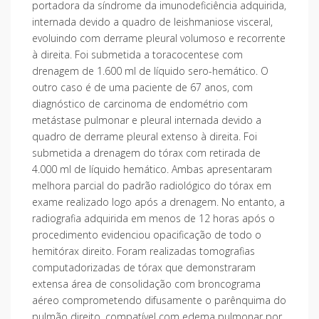
portadora da síndrome da imunodeficiência adquirida,
internada devido a quadro de leishmaniose visceral,
evoluindo com derrame pleural volumoso e recorrente
à direita. Foi submetida a toracocentese com
drenagem de 1.600 ml de líquido sero-hemático. O
outro caso é de uma paciente de 67 anos, com
diagnóstico de carcinoma de endométrio com
metástase pulmonar e pleural internada devido a
quadro de derrame pleural extenso à direita. Foi
submetida a drenagem do tórax com retirada de
4.000 ml de líquido hemático. Ambas apresentaram
melhora parcial do padrão radiológico do tórax em
exame realizado logo após a drenagem. No entanto, a
radiografia adquirida em menos de 12 horas após o
procedimento evidenciou opacificação de todo o
hemitórax direito. Foram realizadas tomografias
computadorizadas de tórax que demonstraram
extensa área de consolidação com broncograma
aéreo comprometendo difusamente o parênquima do
pulmão direito, compatível com edema pulmonar por