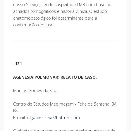
nosso Serviço, sendo suspeitada LMB com base nos
achados tomográficos e história clínica. O estudo
anatomopatológico foi determinante para a
confirmação do caso.
-131-
AGENESIA PULMONAR: RELATO DE CASO.
Marcos Gomes da Silva
Centro de Estudos Medimagem - Feira de Santana, BA,
Brasil
E-mail:
mgomes.silva@hotmail.com
O objetivo do presente trabalho é relatar um caso de