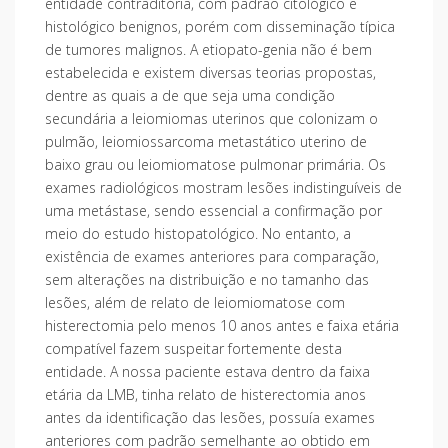
entidade contraditória, com padrão citológico e
histológico benignos, porém com disseminação típica
de tumores malignos. A etiopato-genia não é bem
estabelecida e existem diversas teorias propostas,
dentre as quais a de que seja uma condição
secundária a leiomiomas uterinos que colonizam o
pulmão, leiomiossarcoma metastático uterino de
baixo grau ou leiomiomatose pulmonar primária. Os
exames radiológicos mostram lesões indistinguíveis de
uma metástase, sendo essencial a confirmação por
meio do estudo histopatológico. No entanto, a
existência de exames anteriores para comparação,
sem alterações na distribuição e no tamanho das
lesões, além de relato de leiomiomatose com
histerectomia pelo menos 10 anos antes e faixa etária
compatível fazem suspeitar fortemente desta
entidade. A nossa paciente estava dentro da faixa
etária da LMB, tinha relato de histerectomia anos
antes da identificação das lesões, possuía exames
anteriores com padrão semelhante ao obtido em