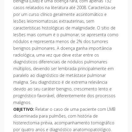
benigna (LMB) é uma doença rara, com apenas 132
casos relatados na literatura até 2008. Caracteriza-se
por um curso clínico geralmente assintomático e
lesões leiomiomatosas extrauterinas, sem
características histológicas de malignidade. O sítio de
lesões mais comum é o pulmonar, se apresenta como
nódulos e representa menos de 2% dos tumores
benignos pulmonares. A doença ganha importância
radiológica, uma vez que deve estar entre os
diagnósticos diferenciais de nódulos pulmonares
múltiplos, devendo ser lembrada principalmente em
paralelo ao diagnóstico de metástase pulmonar
maligna. Seu diagnóstico é de extrema relevância
devido ao seu caráter benigno, crescimento lento e
prognóstico favorável, diferentemente dos processos
malignos.
OBJETIVO:
Relatar o caso de uma paciente com LMB
disseminada para pulmões, com história de
histerectomia prévia, acompanhamento tomográfico
por quatro anos e diagnóstico anatomopatológico.