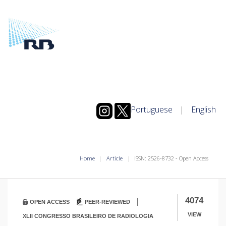
Portuguese
|
English
Home
Article
ISSN: 2526-8732 - Open Access
|
4074
OPEN ACCESS
PEER-REVIEWED
VIEW
XLII CONGRESSO BRASILEIRO DE RADIOLOGIA