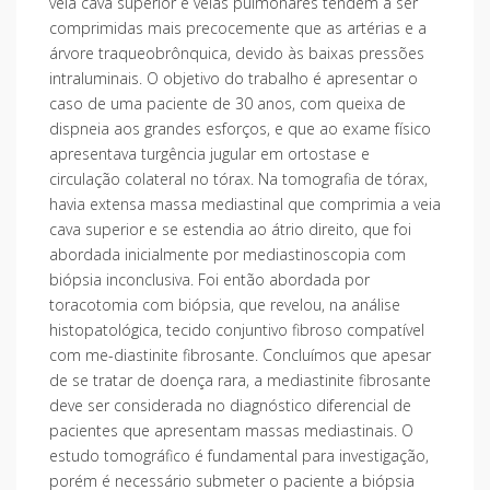
veia cava superior e veias pulmonares tendem a ser
comprimidas mais precocemente que as artérias e a
árvore traqueobrônquica, devido às baixas pressões
intraluminais. O objetivo do trabalho é apresentar o
caso de uma paciente de 30 anos, com queixa de
dispneia aos grandes esforços, e que ao exame físico
apresentava turgência jugular em ortostase e
circulação colateral no tórax. Na tomografia de tórax,
havia extensa massa mediastinal que comprimia a veia
cava superior e se estendia ao átrio direito, que foi
abordada inicialmente por mediastinoscopia com
biópsia inconclusiva. Foi então abordada por
toracotomia com biópsia, que revelou, na análise
histopatológica, tecido conjuntivo fibroso compatível
com me-diastinite fibrosante. Concluímos que apesar
de se tratar de doença rara, a mediastinite fibrosante
deve ser considerada no diagnóstico diferencial de
pacientes que apresentam massas mediastinais. O
estudo tomográfico é fundamental para investigação,
porém é necessário submeter o paciente a biópsia