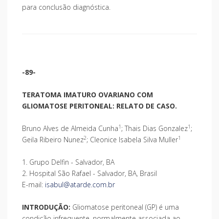
para conclusão diagnóstica.
-89-
TERATOMA IMATURO OVARIANO COM
GLIOMATOSE PERITONEAL: RELATO DE CASO.
1
1
Bruno Alves de Almeida Cunha
; Thais Dias Gonzalez
;
2
1
Geila Ribeiro Nunez
; Cleonice Isabela Silva Muller
1. Grupo Delfin - Salvador, BA
2. Hospital São Rafael - Salvador, BA, Brasil
E-mail:
isabul@atarde.com.br
INTRODUÇÃO:
Gliomatose peritoneal (GP) é uma
condição infrequente, normalmente associada ao